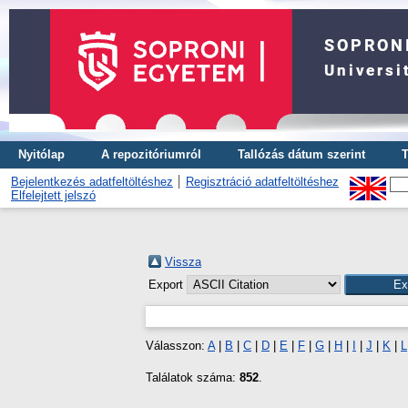
Nyitólap
A repozitóriumról
Tallózás dátum szerint
T
Bejelentkezés adatfeltöltéshez
Regisztráció adatfeltöltéshez
Elfelejtett jelszó
Vissza
Export
Válasszon:
A
|
B
|
C
|
D
|
E
|
F
|
G
|
H
|
I
|
J
|
K
|
L
Találatok száma:
852
.