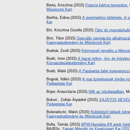
Berta, Krisztina
(2015)
Francia kártya tervezése.
Művészeti Kar)
.
Bertha, Edina
(2015)
A gyermekkor története. A gy
Kar
.
Biri, Krisztina Gizella
(2015)
Tánc és mozgáskultú
Biró, Tibor
(2015)
Speciális navigációs alkalmazá
Faanyagtudományi és Művészeti Kar)
.
Bodnár, Zsolt
(2015)
Környezeti nevelés a Wessel
Bodó, Imre
(2015)
A hazai mikro-, kis- és középv
Közgazdaságtudományi Kar)
.
Bodó, Máté
(2015)
A Paulownia fafaj magyarorsz
Bognár, Ildikó
(2015)
A mai tizenévesek jövőre vo
Pedagógiai Kar
.
Bojer, Anasztázia
(2015)
Nők az iskolapadban.
MA
Bokori , Zoltán Árpádné
(2015)
SAJÁTOS NEVEL
Pedagógiai Kar
.
Boleradszki, Márió
(2015)
Különböző fafajok kérgé
Faanyagtudományi és Művészeti Kar)
.
Bolla, Tamás
(2015)
BPW-Hungária Kft agrár futó
BA/BSc,
Faipari Mérnöki és Kreatívipari Kar (2