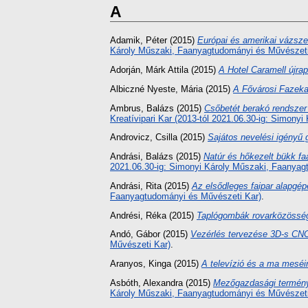
A
Adamik, Péter
(2015)
Európai és amerikai vázsze
Károly Műszaki, Faanyagtudományi és Művészeti
Adorján, Márk Attila
(2015)
A Hotel Caramell újra
Albiczné Nyeste, Mária
(2015)
A Fővárosi Fazekas
Ambrus, Balázs
(2015)
Csőbetét berakó rendsze
Kreatívipari Kar (2013-tól 2021.06.30-ig: Simon
Androvicz, Csilla
(2015)
Sajátos nevelési igényű
Andrási, Balázs
(2015)
Natúr és hőkezelt bükk faa
2021.06.30-ig: Simonyi Károly Műszaki, Faanyag
Andrási, Rita
(2015)
Az elsődleges faipar alapgépe
Faanyagtudományi és Művészeti Kar)
.
Andrési, Réka
(2015)
Taplógombák rovarközösség
Andó, Gábor
(2015)
Vezérlés tervezése 3D-s CN
Művészeti Kar)
.
Aranyos, Kinga
(2015)
A televízió és a ma meséi
Asbóth, Alexandra
(2015)
Mezőgazdasági termény
Károly Műszaki, Faanyagtudományi és Művészeti