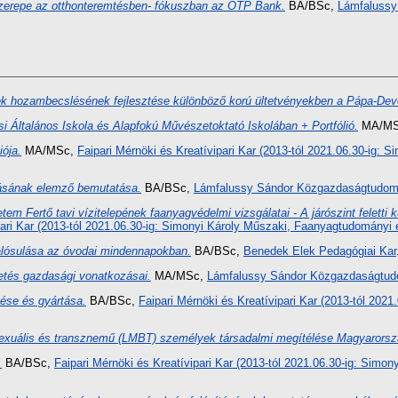
 szerepe az otthonteremtésben- fókuszban az OTP Bank.
BA/BSc,
Lámfalussy
ek hozambecslésének fejlesztése különböző korú ültetvényekben a Pápa-Dev
si Általános Iskola és Alapfokú Művészetoktató Iskolában + Portfólió.
MA/MS
iója.
MA/MSc,
Faipari Mérnöki és Kreatívipari Kar (2013-tól 2021.06.30-ig:
dásának elemző bemutatása.
BA/BSc,
Lámfalussy Sándor Közgazdaságtudomá
m Fertő tavi vízitelepének faanyagvédelmi vizsgálatai - A járószint feletti 
pari Kar (2013-tól 2021.06.30-ig: Simonyi Károly Műszaki, Faanyagtudományi
lósulása az óvodai mindennapokban.
BA/BSc,
Benedek Elek Pedagógiai Kar
etés gazdasági vonatkozásai.
MA/MSc,
Lámfalussy Sándor Közgazdaságtudo
zése és gyártása.
BA/BSc,
Faipari Mérnöki és Kreatívipari Kar (2013-tól 2021
zexuális és transznemű (LMBT) személyek társadalmi megítélése Magyarorsz
.
BA/BSc,
Faipari Mérnöki és Kreatívipari Kar (2013-tól 2021.06.30-ig: Sim