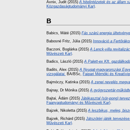
Axnix, Judit
(2015)
A hitelintézetek és az állam
Közgazdaságtudományi Kar)
.
B
Babics, Máté
(2015)
Fás szárú energia ültetvény
Babosné Fritz, Júlia
(2015)
Innováció a Fertőráko
Baczoni, Boglárka
(2015)
A Lenck-villa revitalizác
Művészeti Kar)
.
Badics, László
(2015)
A Palett-ex Kft. gazdálko
Badits, Alex
(2015)
A Nyugat-magyarországi Egyete
vizsgálatai.
BA/BSc,
Faipari Mérnöki és Kreatívi
Bajmóczy, Katinka
(2015)
A zenei nevelés megva
Bajnay, Dr Mónika
(2015)
A gyógyszertár-működt
Bajtai, Ádám
(2015)
Játékasztal (sör-pong) terve
Faanyagtudományi és Művészeti Kar)
.
Bajzek, Nikoletta
(2015)
A leszbikus, meleg, bis
Bajzek, Richárd
(2015)
Játszótéri játék tervezése
Művészeti Kar)
.