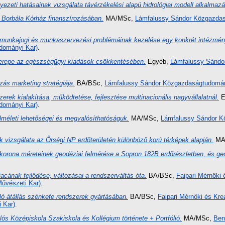
yezeti hatásainak vizsgálata távérzékelési alapú hidrológiai modell alkalmazá
 Borbála Kórház finanszírozásában.
MA/MSc,
Lámfalussy Sándor Közgazdas
 munkajogi és munkaszervezési problémáinak kezelése egy konkrét intézmé
dományi Kar)
.
zerepe az egészségügyi kiadások csökkentésében.
Egyéb,
Lámfalussy Sándo
zás marketing stratégiája.
BA/BSc,
Lámfalussy Sándor Közgazdaságtudomány
zerek kialakítása, működtetése, fejlesztése multinacionális nagyvállalatnál.
E
dományi Kar)
.
elméleti lehetőségei és megvalósíthatóságuk.
MA/MSc,
Lámfalussy Sándor K
k vizsgálata az Őrségi NP erdőterületén különböző korú térképek alapján.
MA
korona méreteinek geodéziai felmérése a Sopron 182B erdőrészletben, és ge
acának fejlődése, változásai a rendszerváltás óta.
BA/BSc,
Faipari Mérnöki é
űvészeti Kar)
.
ó átállás szénkefe rendszerek gyártásában.
BA/BSc,
Faipari Mérnöki és Krea
 Kar)
.
ós Középiskola Szakiskola és Kollégium története + Portfólió.
MA/MSc,
Ben