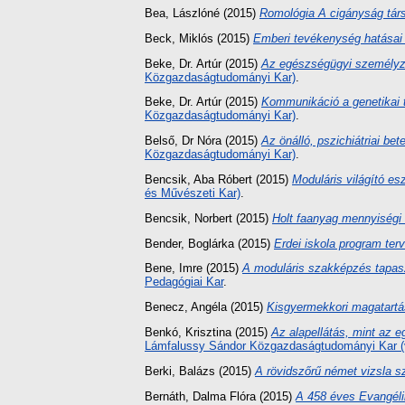
Bea, Lászlóné
(2015)
Romológia A cigányság társ
Beck, Miklós
(2015)
Emberi tevékenység hatásai 
Beke, Dr. Artúr
(2015)
Az egészségügyi személyze
Közgazdaságtudományi Kar)
.
Beke, Dr. Artúr
(2015)
Kommunikáció a genetikai 
Közgazdaságtudományi Kar)
.
Belső, Dr Nóra
(2015)
Az önálló, pszichiátriai be
Közgazdaságtudományi Kar)
.
Bencsik, Aba Róbert
(2015)
Moduláris világító es
és Művészeti Kar)
.
Bencsik, Norbert
(2015)
Holt faanyag mennyiségi
Bender, Boglárka
(2015)
Erdei iskola program te
Bene, Imre
(2015)
A moduláris szakképzés tapasz
Pedagógiai Kar
.
Benecz, Angéla
(2015)
Kisgyermekkori magatartás
Benkó, Krisztina
(2015)
Az alapellátás, mint az 
Lámfalussy Sándor Közgazdaságtudományi Kar (
Berki, Balázs
(2015)
A rövidszőrű német vizsla s
Bernáth, Dalma Flóra
(2015)
A 458 éves Evangéli