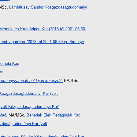
MSc,
Lámfalussy Sándor Közgazdaságtudományi
 Mérnöki és Kreatívipari Kar (2013-tól 2021.06.30-
reatívipari Kar (2013-tól 2021.06.30-ig: Simonyi
érnöki Kar
.
ar
.
ormányzatának példáján keresztül.
BA/BSc,
Közgazdaságtudományi Kar (volt
volt Közgazdaságtudományi Kar)
.
ólió.
MA/MSc,
Benedek Elek Pedagógiai Kar
.
daságtudományi Kar (volt
Lámfalussy Sándor Közgazdaságtudományi Kar