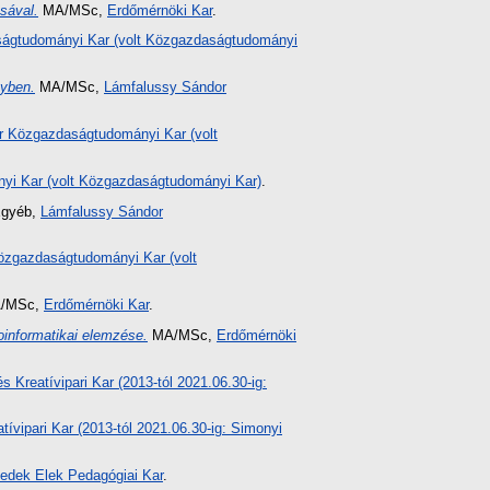
sával.
MA/MSc,
Erdőmérnöki Kar
.
ágtudományi Kar (volt Közgazdaságtudományi
nyben.
MA/MSc,
Lámfalussy Sándor
r Közgazdaságtudományi Kar (volt
i Kar (volt Közgazdaságtudományi Kar)
.
gyéb,
Lámfalussy Sándor
özgazdaságtudományi Kar (volt
/MSc,
Erdőmérnöki Kar
.
oinformatikai elemzése.
MA/MSc,
Erdőmérnöki
s Kreatívipari Kar (2013-tól 2021.06.30-ig:
tívipari Kar (2013-tól 2021.06.30-ig: Simonyi
edek Elek Pedagógiai Kar
.