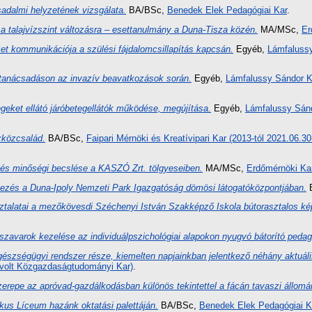
adalmi helyzetének vizsgálata.
BA/BSc,
Benedek Elek Pedagógiai Kar
.
a talajvízszint változásra – esettanulmány a Duna-Tisza közén.
MA/MSc,
Er
t kommunikációja a szülési fájdalomcsillapítás kapcsán.
Egyéb,
Lámfaluss
tanácsadáson az invazív beavatkozások során.
Egyéb,
Lámfalussy Sándor K
tegeket ellátó járóbetegellátók működése, megújítása.
Egyéb,
Lámfalussy Sán
zközcsalád.
BA/BSc,
Faipari Mérnöki és Kreatívipari Kar (2013-tól 2021.06.
 és minőségi becslése a KASZÓ Zrt. tölgyeseiben.
MA/MSc,
Erdőmérnöki Ka
rvezés a Duna-Ipoly Nemzeti Park Igazgatóság dömösi látogatóközpontjában.
talatai a mezőkövesdi Széchenyi István Szakképző Iskola bútorasztalos kép
zavarok kezelése az individuálpszichológiai alapokon nyugvó bátorító pedag
egészségügyi rendszer része, kiemelten napjainkban jelentkező néhány aktuál
volt Közgazdaságtudományi Kar)
.
zerepe az apróvad-gazdálkodásban különös tekintettel a fácán tavaszi állom
kus Líceum hazánk oktatási palettáján.
BA/BSc,
Benedek Elek Pedagógiai K