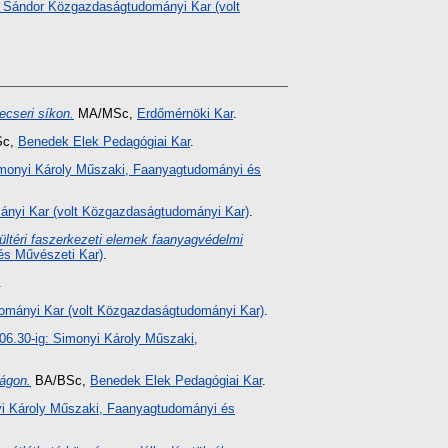
 Sándor Közgazdaságtudományi Kar (volt
ecseri síkon.
MA/MSc,
Erdőmérnöki Kar
.
c,
Benedek Elek Pedagógiai Kar
.
 Simonyi Károly Műszaki, Faanyagtudományi és
nyi Kar (volt Közgazdaságtudományi Kar)
.
kültéri faszerkezeti elemek faanyagvédelmi
 és Művészeti Kar)
.
.
mányi Kar (volt Közgazdaságtudományi Kar)
.
.06.30-ig: Simonyi Károly Műszaki,
ágon.
BA/BSc,
Benedek Elek Pedagógiai Kar
.
onyi Károly Műszaki, Faanyagtudományi és