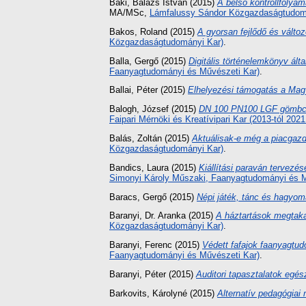
Baki, Balázs István
(2015)
A belső kontrollfolya
MA/MSc,
Lámfalussy Sándor Közgazdaságtudomá
Bakos, Roland
(2015)
A gyorsan fejlődő és válto
Közgazdaságtudományi Kar)
.
Balla, Gergő
(2015)
Digitális történelemkönyv ált
Faanyagtudományi és Művészeti Kar)
.
Ballai, Péter
(2015)
Elhelyezési támogatás a Ma
Balogh, József
(2015)
DN 100 PN100 LGF gömbcsap
Faipari Mérnöki és Kreatívipari Kar (2013-tól 20
Balás, Zoltán
(2015)
Aktuálisak-e még a piacgaz
Közgazdaságtudományi Kar)
.
Bandics, Laura
(2015)
Kiállítási paraván tervezé
Simonyi Károly Műszaki, Faanyagtudományi és M
Baracs, Gergő
(2015)
Népi játék, tánc és hagyo
Baranyi, Dr. Aranka
(2015)
A háztartások megtaka
Közgazdaságtudományi Kar)
.
Baranyi, Ferenc
(2015)
Védett fafajok faanyagtud
Faanyagtudományi és Művészeti Kar)
.
Baranyi, Péter
(2015)
Auditori tapasztalatok egé
Barkovits, Károlyné
(2015)
Alternatív pedagógiai