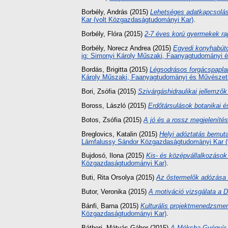
Borbély, András
(2015)
Lehetséges adatkapcsolás
Kar (volt Közgazdaságtudományi Kar)
.
Borbély, Flóra
(2015)
2-7 éves korú gyermekek raj
Borbély, Norecz Andrea
(2015)
Egyedi konyhabúto
ig: Simonyi Károly Műszaki, Faanyagtudományi é
Bordás, Brigitta
(2015)
Légsodrásos forgácspaplan
Károly Műszaki, Faanyagtudományi és Művészeti
Bori, Zsófia
(2015)
Szivárgáshidraulikai jellemzők
Boross, László
(2015)
Erdőtársulások botanikai é
Botos, Zsófia
(2015)
A jó és a rossz megjeleníté
Breglovics, Katalin
(2015)
Helyi adóztatás bemut
Lámfalussy Sándor Közgazdaságtudományi Kar (
Bujdosó, Ilona
(2015)
Kis- és középvállalkozások 
Közgazdaságtudományi Kar)
.
Buti, Rita Orsolya
(2015)
Az őstermelők adózása
Butor, Veronika
(2015)
A motiváció vizsgálata a D
Bánfi, Barna
(2015)
Kulturális projektmenedzsm
Közgazdaságtudományi Kar)
.
Báthori, Mátyás Gábor
(2015)
A Móksha Gyógyír Z