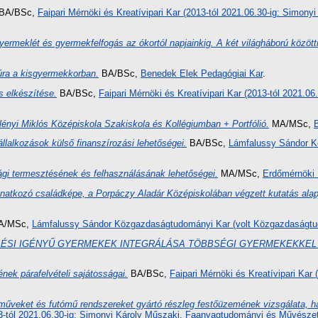
BA/BSc,
Faipari Mérnöki és Kreatívipari Kar (2013-tól 2021.06.30-ig: Simon
ermeklét és gyermekfelfogás az ókortól napjainkig. A két világháború közötti 
ra a kisgyermekkorban.
BA/BSc,
Benedek Elek Pedagógiai Kar
.
s elkészítése.
BA/BSc,
Faipari Mérnöki és Kreatívipari Kar (2013-tól 2021.0
ényi Miklós Középiskola Szakiskola és Kollégiumban + Portfólió.
MA/MSc,
állalkozások külső finanszírozási lehetőségei.
BA/BSc,
Lámfalussy Sándor K
ági termesztésének és felhasználásának lehetőségei.
MA/MSc,
Erdőmérnöki 
natkozó családképe, a Porpáczy Aladár Középiskolában végzett kutatás alapj
/MSc,
Lámfalussy Sándor Közgazdaságtudományi Kar (volt Közgazdaságtu
ÉSI IGÉNYŰ GYERMEKEK INTEGRÁLÁSA TÖBBSÉGI GYERMEKEKKEL
nek párafelvételi sajátosságai.
BA/BSc,
Faipari Mérnöki és Kreatívipari Kar
műveket és futómű rendszereket gyártó részleg festőüzemének vizsgálata, h
013-tól 2021.06.30-ig: Simonyi Károly Műszaki, Faanyagtudományi és Művészet