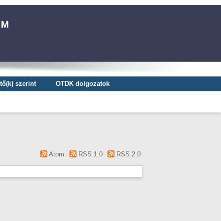
ő(k) szerint
OTDK dolgozatok
Atom
RSS 1.0
RSS 2.0