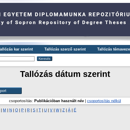
allózás kar szerint
Tallózás szerző szerint
Tallózás témavezet
Tallózás dátum szerint
csoportosítás:
Publikációban használt név
|
csoportosítás nélkül
|
M
|
N
|
O
|
P
|
R
|
S
|
T
|
U
|
V
|
W
|
Z
|
Á
|
É