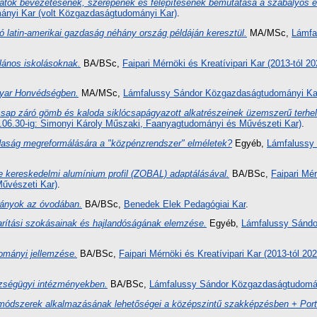
matok bevezetésének, szerepének és felépítésének bemutatása a szabályos é
nyi Kar (volt Közgazdaságtudományi Kar)
.
zó latin-amerikai gazdaság néhány ország példáján keresztül.
MA/MSc,
Lámfa
alános iskolásoknak.
BA/BSc,
Faipari Mérnöki és Kreatívipari Kar (2013-tól 2
gyar Honvédségben.
MA/MSc,
Lámfalussy Sándor Közgazdaságtudományi Kar
 záró gömb és kaloda siklócsapágyazott alkatrészeinek üzemszerű terhelés
21.06.30-ig: Simonyi Károly Műszaki, Faanyagtudományi és Művészeti Kar)
.
daság megreformálására a "közpénzrendszer" elméletek?
Egyéb,
Lámfalussy 
se kereskedelmi alumínium profil (ZOBAL) adaptálásával.
BA/BSc,
Faipari Mér
űvészeti Kar)
.
mányok az óvodában.
BA/BSc,
Benedek Elek Pedagógiai Kar
.
rítási szokásainak és hajlandóságának elemzése.
Egyéb,
Lámfalussy Sándo
ományi jellemzése.
BA/BSc,
Faipari Mérnöki és Kreatívipari Kar (2013-tól 20
szségügyi intézményekben.
BA/BSc,
Lámfalussy Sándor Közgazdaságtudomán
 módszerek alkalmazásának lehetőségei a középszintű szakképzésben + Portf