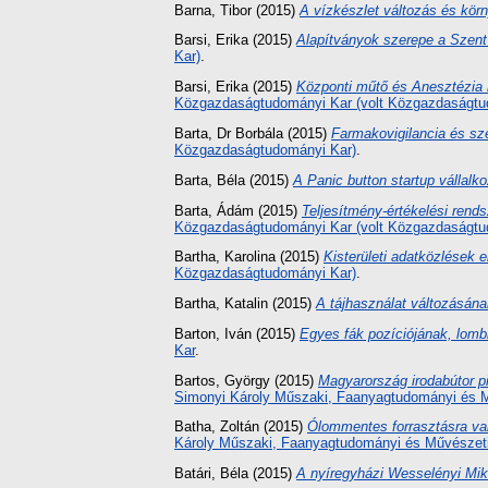
Barna, Tibor
(2015)
A vízkészlet változás és körn
Barsi, Erika
(2015)
Alapítványok szerepe a Szent
Kar)
.
Barsi, Erika
(2015)
Központi műtő és Anesztézia
Közgazdaságtudományi Kar (volt Közgazdaságtu
Barta, Dr Borbála
(2015)
Farmakovigilancia és s
Közgazdaságtudományi Kar)
.
Barta, Béla
(2015)
A Panic button startup vállalko
Barta, Ádám
(2015)
Teljesítmény-értékelési rends
Közgazdaságtudományi Kar (volt Közgazdaságtu
Bartha, Karolina
(2015)
Kisterületi adatközlések 
Közgazdaságtudományi Kar)
.
Bartha, Katalin
(2015)
A tájhasználat változásána
Barton, Iván
(2015)
Egyes fák pozíciójának, lomb
Kar
.
Bartos, György
(2015)
Magyarország irodabútor pi
Simonyi Károly Műszaki, Faanyagtudományi és M
Batha, Zoltán
(2015)
Ólommentes forrasztásra val
Károly Műszaki, Faanyagtudományi és Művészeti
Batári, Béla
(2015)
A nyíregyházi Wesselényi Mikl