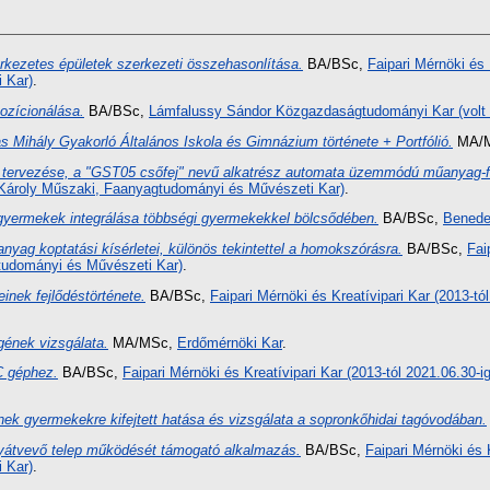
rkezetes épületek szerkezeti összehasonlítása.
BA/BSc,
Faipari Mérnöki és 
 Kar)
.
pozícionálása.
BA/BSc,
Lámfalussy Sándor Közgazdaságtudományi Kar (volt
 Mihály Gyakorló Általános Iskola és Gimnázium története + Portfólió.
MA/
r tervezése, a "GST05 csőfej" nevű alkatrész automata üzemmódú műanyag-
yi Károly Műszaki, Faanyagtudományi és Művészeti Kar)
.
 gyermekek integrálása többségi gyermekekkel bölcsődében.
BA/BSc,
Benede
nyag koptatási kísérletei, különös tekintettel a homokszórásra.
BA/BSc,
Fai
tudományi és Művészeti Kar)
.
inek fejlődéstörténete.
BA/BSc,
Faipari Mérnöki és Kreatívipari Kar (2013-t
ének vizsgálata.
MA/MSc,
Erdőmérnöki Kar
.
C géphez.
BA/BSc,
Faipari Mérnöki és Kreatívipari Kar (2013-tól 2021.06.30
nek gyermekekre kifejtett hatása és vizsgálata a sopronkőhidai tagóvodában.
átvevő telep működését támogató alkalmazás.
BA/BSc,
Faipari Mérnöki és 
 Kar)
.