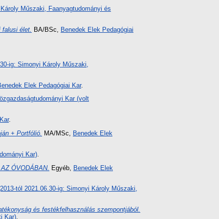
yi Károly Műszaki, Faanyagtudományi és
falusi élet.
BA/BSc,
Benedek Elek Pedagógiai
6.30-ig: Simonyi Károly Műszaki,
Benedek Elek Pedagógiai Kar
.
özgazdaságtudományi Kar (volt
Kar
.
án + Portfólió.
MA/MSc,
Benedek Elek
dományi Kar)
.
 AZ ÓVODÁBAN.
Egyéb,
Benedek Elek
 (2013-tól 2021.06.30-ig: Simonyi Károly Műszaki,
atékonyság és festékfelhasználás szempontjából.
i Kar)
.