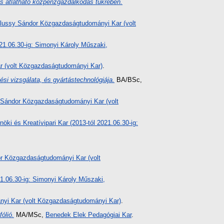
s átlátható közpénzgazdálkodás tükrében.
lussy Sándor Közgazdaságtudományi Kar (volt
021.06.30-ig: Simonyi Károly Műszaki,
 (volt Közgazdaságtudományi Kar)
.
i vizsgálata, és gyártástechnológiája.
BA/BSc,
Sándor Közgazdaságtudományi Kar (volt
nöki és Kreatívipari Kar (2013-tól 2021.06.30-ig:
r Közgazdaságtudományi Kar (volt
21.06.30-ig: Simonyi Károly Műszaki,
yi Kar (volt Közgazdaságtudományi Kar)
.
ólió.
MA/MSc,
Benedek Elek Pedagógiai Kar
.