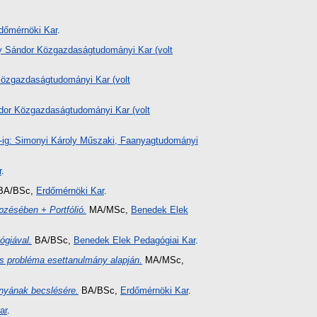
dőmérnöki Kar
.
y Sándor Közgazdaságtudományi Kar (volt
özgazdaságtudományi Kar (volt
dor Közgazdaságtudományi Kar (volt
30-ig: Simonyi Károly Műszaki, Faanyagtudományi
r
.
BA/BSc,
Erdőmérnöki Kar
.
zésében + Portfólió.
MA/MSc,
Benedek Elek
ógiával.
BA/BSc,
Benedek Elek Pedagógiai Kar
.
is probléma esettanulmány alapján.
MA/MSc,
ányának becslésére.
BA/BSc,
Erdőmérnöki Kar
.
ar
.