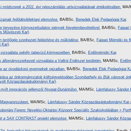
i módszerek a 2011. évi népszámlálás utóvizsgálatának értékelésében.
MA/
zainak fejlődéslélektani elemzése.
BA/BSc,
Benedek Elek Pedagógiai Kar
.
r tervezése környezettudatos igények figyelembevételével.
BA/BSc,
Faipari
s Művészeti Kar)
.
 terítőgép szerkezeti felépítése és működése.
BA/BSc,
Faipari Mérnöki és K
 Kar)
.
 vizsgálata sekély talajvízű környezetben.
BA/BSc,
Erdőmérnöki Kar
.
s állományszerkezeti vizsgálata a Valkói Erdészet területén.
MA/MSc,
Erdőm
se az óvodáskorú gyermekek rajzaiban.
BA/BSc,
Benedek Elek Pedagógiai K
atása az önkormányzatok költségvetésében Szombathely és Bük városok önk
volt Közgazdaságtudományi Kar)
.
nyílt innovációs jellemzői Nyugat-Dunántúlon.
MA/MSc,
Lámfalussy Sándor 
 Magyarországon.
MA/MSc,
Lámfalussy Sándor Közgazdaságtudományi Kar (
oborjáni Ferenc Nevelési-Oktatási Központ Speciális Szakiskolájában + Portf
ent a SAX CONTRAST projekt elemzése.
MA/MSc,
Lámfalussy Sándor Közgaz
rt. logisztikai folyamatainak és marketingeszközeinek ismertetése.
Egyéb,