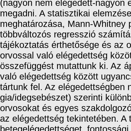
(nagyon nem elégedett-nagyon elé
megadni. A statisztikai elemzés
meghatározása, Mann-Whitney pr
többváltozós regresszió számítá
tájékoztatás érthetősége és az 
orvossal való elégedettség közöt
összefüggést mutattunk ki. Az á
való elégedettség között ugyanc
tártunk fel. Az elégedettségben n
gia/idegsebészet) szerinti külön
orvosokat és egyes szakdolgozó
az elégedettség tekintetében. A 
betegelégedettséget, fontossági 