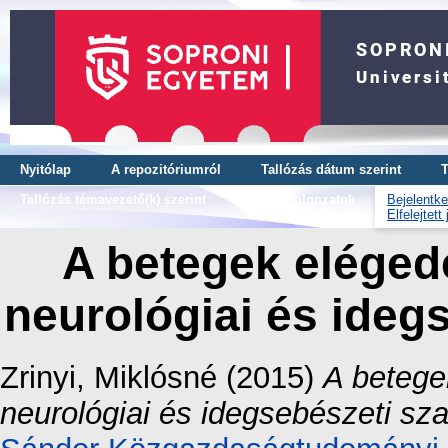
Nyitólap
A repozitóriumról
Tallózás dátum szerint
T
Tallózás témavezető(k) szerint
OTDK dolgozatok
Bejelentke
Elfelejtett
A betegek eléged
neurológiai és ideg
Zrinyi, Miklósné
(2015)
A betege
neurológiai és idegsebészeti sza