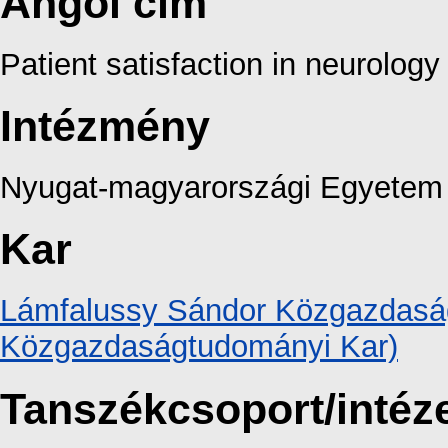
Angol cím
Patient satisfaction in neurolog
Intézmény
Nyugat-magyarországi Egyetem
Kar
Lámfalussy Sándor Közgazdaság
Közgazdaságtudományi Kar)
Tanszékcsoport/intéz