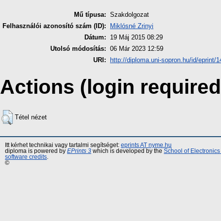
Mű típusa:
Szakdolgozat
Felhasználói azonosító szám (ID):
Miklósné Zrinyi
Dátum:
19 Máj 2015 08:29
Utolsó módosítás:
06 Már 2023 12:59
URI:
http://diploma.uni-sopron.hu/id/eprint/1
Actions (login required
Tétel nézet
Itt kérhet technikai vagy tartalmi segítséget:
eprints AT nyme.hu
diploma is powered by
EPrints 3
which is developed by the
School of Electronic
software credits
.
©