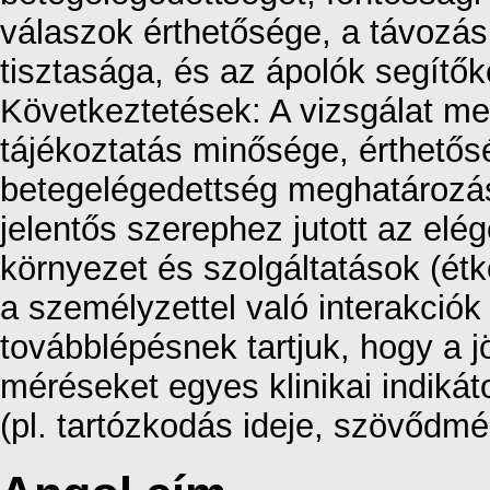
válaszok érthetősége, a távozás
tisztasága, és az ápolók segítő
Következtetések: A vizsgálat m
tájékoztatás minősége, érthetősé
betegelégedettség meghatározás
jelentős szerephez jutott az elég
környezet és szolgáltatások (ét
a személyzettel való interakció
továbblépésnek tartjuk, hogy a 
méréseket egyes klinikai indikát
(pl. tartózkodás ideje, szövődmé