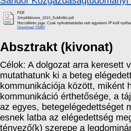
Sándor Közgazdaságtudományi K
PDF
ZrinyiMiklosne_2015_EuMinBiz.pdf
Hozzáférés joga: Csak nyilvántartásba vett egyetemi IP-kről nyith
Download (1MB)
Absztrakt (kivonat)
Célok: A dolgozat arra keresett
mutathatunk ki a beteg elégede
kommunikációja között, miként 
kommunikáció érthetősége, a tá
az egyes, betegelégedettséget 
esnek latba az elégedettség me
tényező(k) szerepe a legdominá