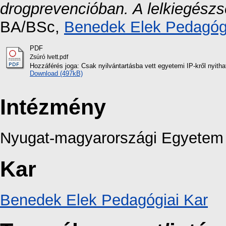
drogprevencióban. A lelkiegészs
BA/BSc,
Benedek Elek Pedagógi
PDF
Zsúró Ivett.pdf
Hozzáférés joga: Csak nyilvántartásba vett egyetemi IP-kről nyith
Download (497kB)
Intézmény
Nyugat-magyarországi Egyetem
Kar
Benedek Elek Pedagógiai Kar