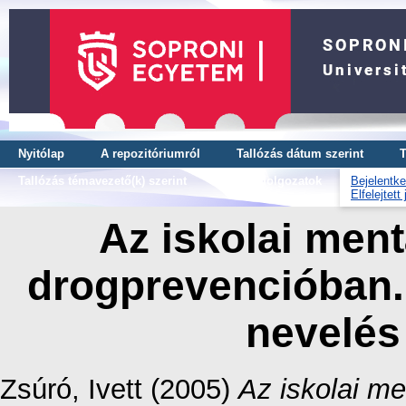
Nyitólap
A repozitóriumról
Tallózás dátum szerint
T
Tallózás témavezető(k) szerint
OTDK dolgozatok
Bejelentke
Elfelejtett
Az iskolai ment
drogprevencióban. 
nevelés
Zsúró, Ivett
(2005)
Az iskolai me