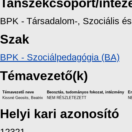
Tanszékcsoport/intéz
BPK - Társadalom-, Szociális 
Szak
BPK - Szociálpedagógia (BA)
Témavezető(k)
Témavezető neve
Beosztás, tudományos fokozat, intézmény
E
Kissné Geosits, Beatrix
NEM RÉSZLETEZETT
N
Helyi kari azonosító
12321