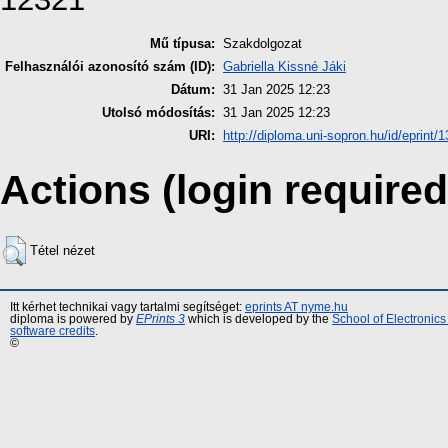
Mű típusa:
Szakdolgozat
Felhasználói azonosító szám (ID):
Gabriella Kissné Jáki
Dátum:
31 Jan 2025 12:23
Utolsó módosítás:
31 Jan 2025 12:23
URI:
http://diploma.uni-sopron.hu/id/eprint/
Actions (login required
Tétel nézet
Itt kérhet technikai vagy tartalmi segítséget:
eprints AT nyme.hu
diploma is powered by
EPrints 3
which is developed by the
School of Electronic
software credits
.
©