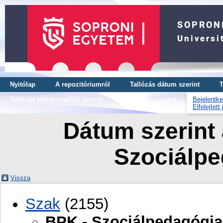
Nyitólap
A repozitóriumról
Tallózás dátum szerint
T
Tallózás témavezető(k) szerint
OTDK dolgozatok
Bejelentke
Elfelejtett
Dátum szerint 
Szociálpe
Vissza
Szak
(2155)
BPK - Szociálpedagógia