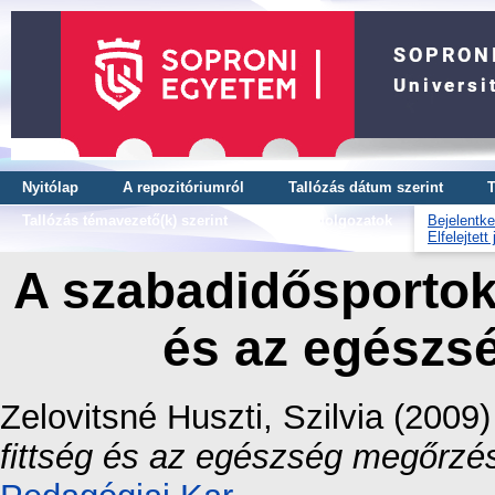
Nyitólap
A repozitóriumról
Tallózás dátum szerint
T
Tallózás témavezető(k) szerint
OTDK dolgozatok
Bejelentke
Elfelejtett
A szabadidősportok s
és az egészs
Zelovitsné Huszti, Szilvia
(2009
fittség és az egészség megőrzé