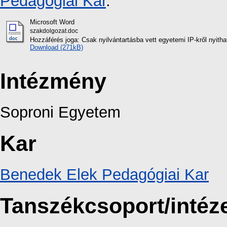
Pedagógiai Kar
.
Microsoft Word
szakdolgozat.doc
Hozzáférés joga: Csak nyilvántartásba vett egyetemi IP-kről nyith
Download (271kB)
Intézmény
Soproni Egyetem
Kar
Benedek Elek Pedagógiai Kar
Tanszékcsoport/intéz