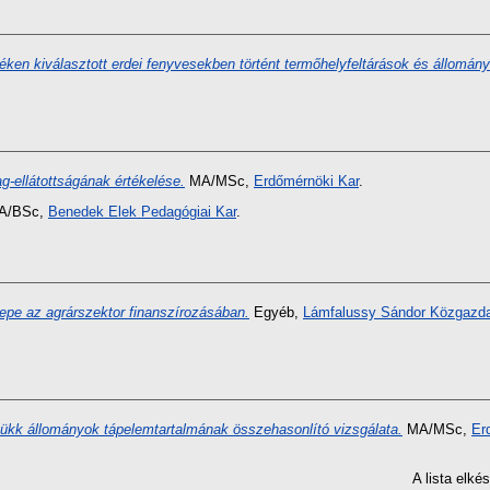
en kiválasztott erdei fenyvesekben történt termőhelyfeltárások és állomány
-ellátottságának értékelése.
MA/MSc,
Erdőmérnöki Kar
.
A/BSc,
Benedek Elek Pedagógiai Kar
.
epe az agrárszektor finanszírozásában.
Egyéb,
Lámfalussy Sándor Közgazda
ükk állományok tápelemtartalmának összehasonlító vizsgálata.
MA/MSc,
Er
A lista elk