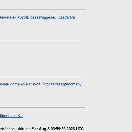
felvételek közötti összefüggések vizsgálata.
ságtudományi Kar (volt Közgazdaságtudományi
dőmérnöki Kar
.
észítésének dátuma
Sat Aug 8 03:59:29 2026 UTC
.