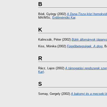
B
Bódi, György
(2002)
A Duna-Tisza közi homokvidék
MA/MSc,
Erdőmérnöki Kar
.
K
Kalincsák, Péter
(2002)
Bükk állományok tápanyag
Kiss, Mónika
(2002)
Függőbetegségek. A drog.
B
R
Rácz, Lajos
(2002)
A támogatási rendszerek szer
Kar)
.
S
Somay, Gergely
(2002)
A bakonyi és a mecseki b