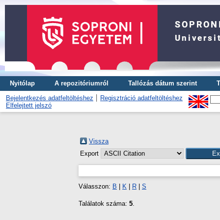
Nyitólap
A repozitóriumról
Tallózás dátum szerint
T
Bejelentkezés adatfeltöltéshez
Regisztráció adatfeltöltéshez
Elfelejtett jelszó
Vissza
Export
Válasszon:
B
|
K
|
R
|
S
Találatok száma:
5
.