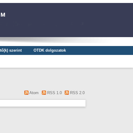
ő(k) szerint
OTDK dolgozatok
Atom
RSS 1.0
RSS 2.0