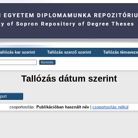
allózás kar szerint
Tallózás szerző szerint
Tallózás témavezet
Tallózás dátum szerint
csoportosítás:
Publikációban használt név
|
csoportosítás nélkül