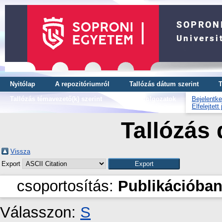
Nyitólap
A repozitóriumról
Tallózás dátum szerint
T
Tallózás témavezető(k) szerint
OTDK dolgozatok
Bejelentke
Elfelejtett
Tallózás 
Vissza
Export
csoportosítás:
Publikációban
Válasszon:
S