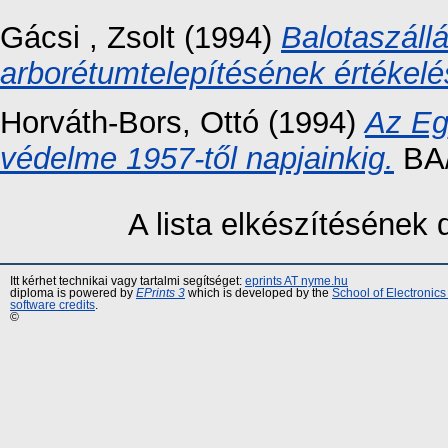
Gácsi , Zsolt
(1994)
Balotaszáll
arborétumtelepítésének értékelé
Horváth-Bors, Ottó
(1994)
Az Eg
védelme 1957-től napjainkig.
BA
A lista elkészítésének
Itt kérhet technikai vagy tartalmi segítséget:
eprints AT nyme.hu
diploma is powered by
EPrints 3
which is developed by the
School of Electronic
software credits
.
©