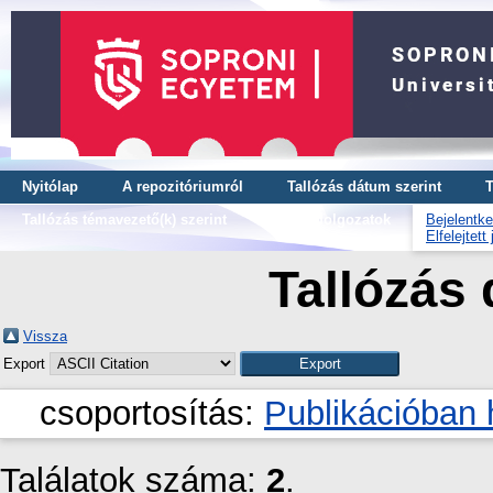
Nyitólap
A repozitóriumról
Tallózás dátum szerint
T
Tallózás témavezető(k) szerint
OTDK dolgozatok
Bejelentke
Elfelejtett
Tallózás 
Vissza
Export
csoportosítás:
Publikációban 
Találatok száma:
2
.