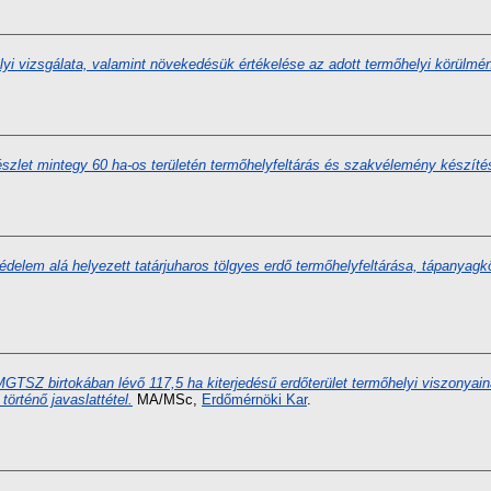
yi vizsgálata, valamint növekedésük értékelése az adott termőhelyi körülmé
szlet mintegy 60 ha-os területén termőhelyfeltárás és szakvélemény készíté
édelem alá helyezett tatárjuharos tölgyes erdő termőhelyfeltárása, tápanya
GTSZ birtokában lévő 117,5 ha kiterjedésű erdőterület termőhelyi viszonyai
történő javaslattétel.
MA/MSc,
Erdőmérnöki Kar
.