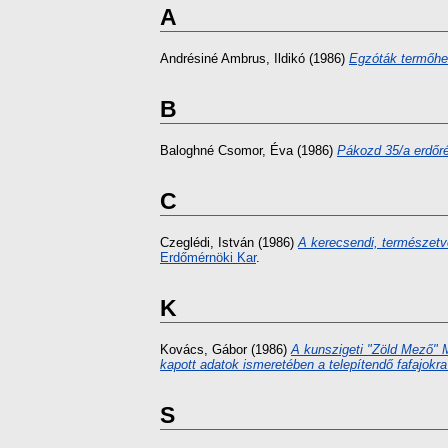
A
Andrésiné Ambrus, Ildikó
(1986)
Egzóták termőhel
B
Baloghné Csomor, Éva
(1986)
Pákozd 35/a erdőré
C
Czeglédi, István
(1986)
A kerecsendi, természetv
Erdőmérnöki Kar
.
K
Kovács, Gábor
(1986)
A kunszigeti "Zöld Mező" M
kapott adatok ismeretében a telepítendő fafajokra 
S