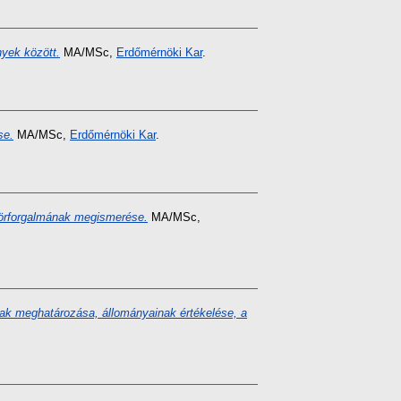
nyek között.
MA/MSc,
Erdőmérnöki Kar
.
se.
MA/MSc,
Erdőmérnöki Kar
.
gkörforgalmának megismerése.
MA/MSc,
nak meghatározása, állományainak értékelése, a