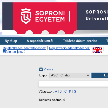
Nyitólap
A repozitóriumról
Tallózás dátum szerint
T
Bejelentkezés adatfeltöltéshez
Regisztráció adatfeltöltéshez
Elfelejtett jelszó
Vissza
Export
Válasszon:
A
|
B
|
C
|
K
|
S
Találatok száma:
6
.