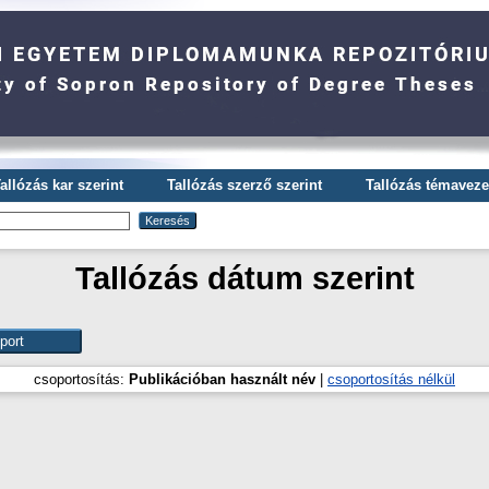
allózás kar szerint
Tallózás szerző szerint
Tallózás témavezet
Tallózás dátum szerint
csoportosítás:
Publikációban használt név
|
csoportosítás nélkül