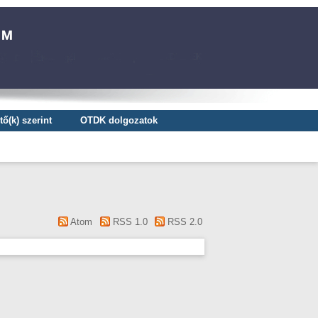
ő(k) szerint
OTDK dolgozatok
Atom
RSS 1.0
RSS 2.0