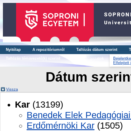
Nyitólap
A repozitóriumról
Tallózás dátum szerint
T
Tallózás témavezető(k) szerint
OTDK dolgozatok
Bejelentke
Elfelejtett
Dátum szerint
Vissza
Kar
(13199)
Benedek Elek Pedagógiai
Erdőmérnöki Kar
(1505)