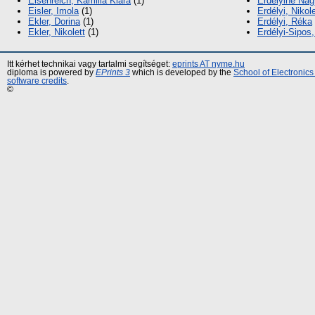
Eisenreich, Kamilla Klára
(1)
Erdélyiné Nag
Eisler, Imola
(1)
Erdélyi, Nikole
Ekler, Dorina
(1)
Erdélyi, Réka
Ekler, Nikolett
(1)
Erdélyi-Sipos,
Itt kérhet technikai vagy tartalmi segítséget:
eprints AT nyme.hu
diploma is powered by
EPrints 3
which is developed by the
School of Electronic
software credits
.
©