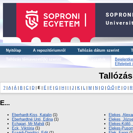
Nyitólap
A repozitóriumról
Tallózás dátum szerint
T
Tallózás témavezető(k) szerint
OTDK dolgozatok
Bejelentke
Elfelejtett
Tallózás
?
|
A
|
Á
|
B
|
C
|
D
|
E
|
É
|
F
|
G
|
H
|
I
|
J
|
K
|
L
|
M
|
N
|
O
|
Ó-Ő
|
P
|
Q
|
R
E...
Eberhardt-Kiss, Katalin
(1)
Elekes, Alexa
Eberhardtné Unti, Edina
(1)
Elekes, Józs
Echajari, Mr Mahdi
(1)
Elekes-Köllő,
Eck, Viktória
(1)
Elekes-Pusom
Ecsédi-Dandóci, Edit
(1)
Elek, Fanni
(1