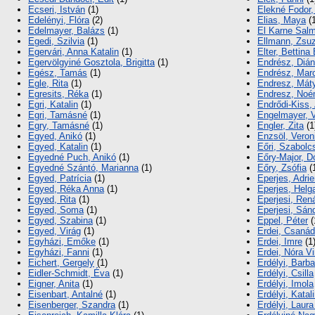
Ecseri, István
(1)
Elekné Fodor,
Edelényi, Flóra
(2)
Elias, Maya
(1
Edelmayer, Balázs
(1)
El Karne Sal
Egedi, Szilvia
(1)
Ellmann, Zsu
Egervári, Anna Katalin
(1)
Elter, Bettina
Egervölgyiné Gosztola, Brigitta
(1)
Endrész, Dián
Egész, Tamás
(1)
Endrész, Marc
Egle, Rita
(1)
Endresz, Mát
Egresits, Réka
(1)
Endresz, Noé
Egri, Katalin
(1)
Endrődi-Kiss,
Egri, Tamásné
(1)
Engelmayer, V
Egry, Tamásné
(1)
Engler, Zita
(1
Egyed, Anikó
(1)
Enzsöl, Veron
Egyed, Katalin
(1)
Eőri, Szabolc
Egyedné Puch, Anikó
(1)
Eőry-Major, D
Egyedné Szántó, Marianna
(1)
Eőry, Zsófia
(
Egyed, Patrícia
(1)
Eperjes, Adri
Egyed, Réka Anna
(1)
Eperjes, Helg
Egyed, Rita
(1)
Eperjesi, Ren
Egyed, Soma
(1)
Eperjesi, Sán
Egyed, Szabina
(1)
Eppel, Péter
(
Egyed, Virág
(1)
Erdei, Csaná
Egyházi, Emőke
(1)
Erdei, Imre
(1
Egyházi, Fanni
(1)
Erdei, Nóra Vi
Eichert, Gergely
(1)
Erdélyi, Barba
Eidler-Schmidt, Éva
(1)
Erdélyi, Csilla
Eigner, Anita
(1)
Erdélyi, Imola
Eisenbart, Antalné
(1)
Erdélyi, Katal
Eisenberger, Szandra
(1)
Erdélyi, Laura