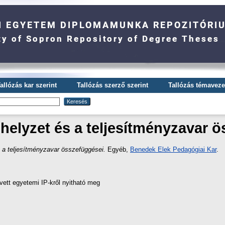
allózás kar szerint
Tallózás szerző szerint
Tallózás témavezet
helyzet és a teljesítményzavar 
 a teljesítményzavar összefüggései.
Egyéb,
Benedek Elek Pedagógiai Kar
.
vett egyetemi IP-kről nyitható meg