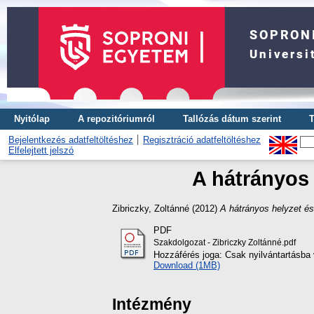
Nyitólap
A repozitóriumról
Tallózás dátum szerint
T
Bejelentkezés adatfeltöltéshez
Regisztráció adatfeltöltéshez
Elfelejtett jelszó
A hátrányos 
Zibriczky, Zoltánné
(2012)
A hátrányos helyzet és
PDF
Szakdolgozat - Zibriczky Zoltánné.pdf
Hozzáférés joga: Csak nyilvántartásba 
Download (1MB)
Intézmény