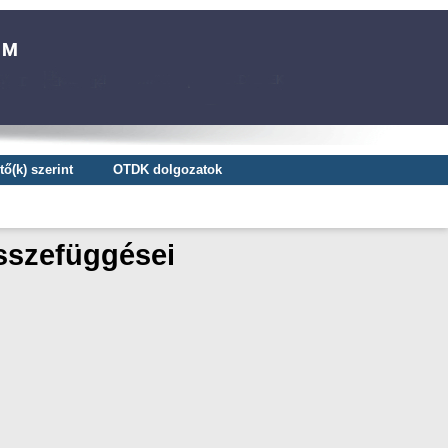
ő(k) szerint
OTDK dolgozatok
összefüggései