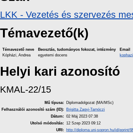
LKK - Vezetés és szervezés me
Témavezető(k)
Témavezető neve
Beosztás, tudományos fokozat, intézmény
Email
Kópházi, Andrea
egyetemi docens
kophaz
Helyi kari azonosító
KMAL-22/15
Mű típusa:
Diplomadolgozat (MA/MSc)
Felhasználói azonosító szám (ID):
Brigitta Zagyi-Tarnóczi
Dátum:
02 Máj 2023 07:38
Utolsó módosítás:
12 Szep 2023 09:12
URI:
http://diploma.uni-sopron.hu/id/eprint/