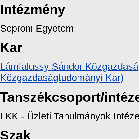
Intézmény
Soproni Egyetem
Kar
Lámfalussy Sándor Közgazdaság
Közgazdaságtudományi Kar)
Tanszékcsoport/intéz
LKK - Üzleti Tanulmányok Intéze
Szak