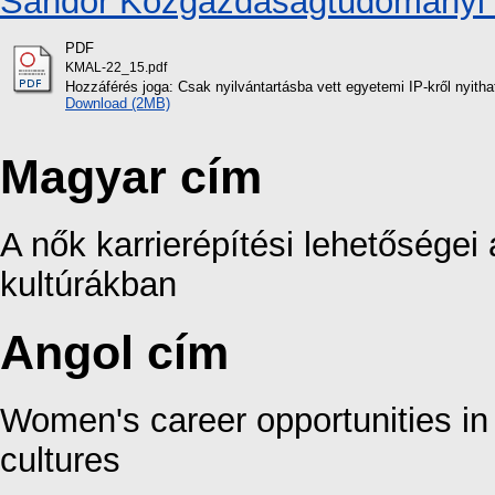
Sándor Közgazdaságtudományi K
PDF
KMAL-22_15.pdf
Hozzáférés joga: Csak nyilvántartásba vett egyetemi IP-kről nyith
Download (2MB)
Magyar cím
A nők karrierépítési lehetőségei
kultúrákban
Angol cím
Women's career opportunities in
cultures