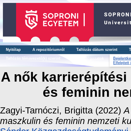
Nyitólap
A repozitóriumról
Tallózás dátum szerint
T
Tallózás témavezető(k) szerint
OTDK dolgozatok
Bejelentke
Elfelejtett
A nők karrierépítési
és feminin ne
Zagyi-Tarnóczi, Brigitta
(2022)
A
maszkulin és feminin nemzeti ku