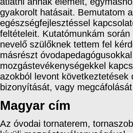
átlátni annak elemeit, egymásh
gyakorolt hatásait. Bemutatom a
egészségfejlesztéssel kapcsolato
feltételeit. Kutatómunkám sorá
nevelő szülőknek tettem fel kér
másrészt óvodapedagógusokkal 
mozgástevékenységekkel kapcso
azokból levont következtetések 
bizonyítását, vagy megcáfolását 
Magyar cím
Az óvodai tornaterem, tornaszo