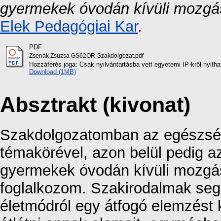
gyermekek óvodán kívüli mozgá
Elek Pedagógiai Kar
.
PDF
Zsenák Zsuzsa GS62OR-Szakdolgozat.pdf
Hozzáférés joga: Csak nyilvántartásba vett egyetemi IP-kről nyith
Download (1MB)
Absztrakt (kivonat)
Szakdolgozatomban az egészsé
témakörével, azon belül pedig a
gyermekek óvodán kívüli mozgá
foglalkozom. Szakirodalmak se
életmódról egy átfogó elemzést 