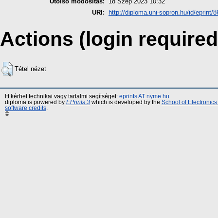
Utolsó módosítás:
18 Szep 2023 10:32
URI:
http://diploma.uni-sopron.hu/id/eprint/
Actions (login required
Tétel nézet
Itt kérhet technikai vagy tartalmi segítséget:
eprints AT nyme.hu
diploma is powered by
EPrints 3
which is developed by the
School of Electronic
software credits
.
©