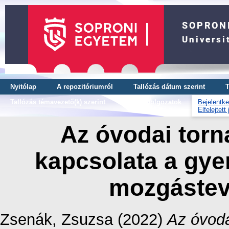
Nyitólap
A repozitóriumról
Tallózás dátum szerint
T
Tallózás témavezető(k) szerint
OTDK dolgozatok
Bejelentke
Elfelejtett
Az óvodai torn
kapcsolata a gye
mozgástev
Zsenák, Zsuzsa
(2022)
Az óvoda