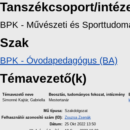
Tanszékcsoport/intéz
BPK - Művészeti és Sporttudomá
Szak
BPK - Óvodapedagógus (BA)
Témavezető(k)
Témavezető neve
Beosztás, tudományos fokozat, intézmény
Simonné Kajtár, Gabriella
Mestertanár
Mű típusa:
Szakdolgozat
Felhasználói azonosító szám (ID):
Zsuzsa Zsenák
Dátum:
25 Okt 2022 13:50