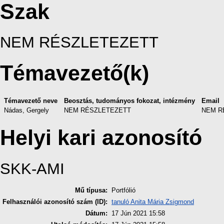
Szak
NEM RÉSZLETEZETT
Témavezető(k)
Témavezető neve
Beosztás, tudományos fokozat, intézmény
Email
Nádas, Gergely
NEM RÉSZLETEZETT
NEM R
Helyi kari azonosító
SKK-AMI
Mű típusa:
Portfólió
Felhasználói azonosító szám (ID):
tanuló Anita Mária Zsigmond
Dátum:
17 Jún 2021 15:58