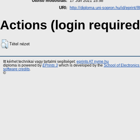
Utolsó módosítás:
17 Jún 2021 15:58
URI:
http://diploma.uni-sopron.hu/id/eprint/
Actions (login required
Tétel nézet
Itt kérhet technikai vagy tartalmi segítséget:
eprints AT nyme.hu
diploma is powered by
EPrints 3
which is developed by the
School of Electronic
software credits
.
©