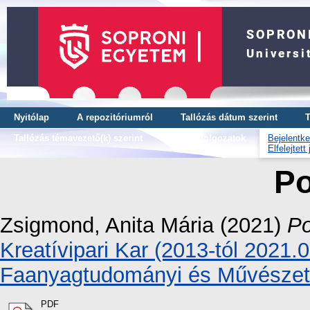
Nyitólap
A repozitóriumról
Tallózás dátum szerint
T
Tallózás témavezető(k) szerint
OTDK dolgozatok
Bejelentke
Elfelejtett
Po
Zsigmond, Anita Mária
(2021)
Po
Kreatívipari Kar (2013-tól 2021.
Faanyagtudományi és Művészeti
PDF