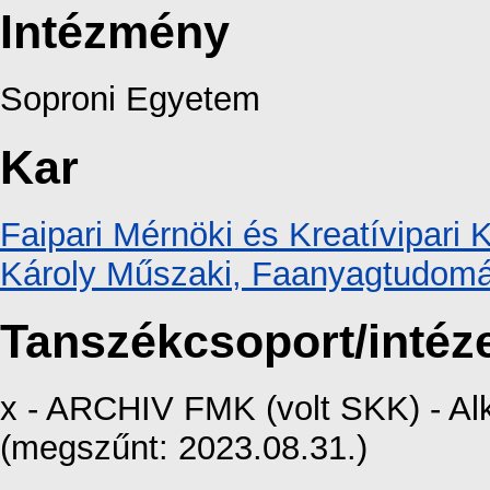
Intézmény
Soproni Egyetem
Kar
Faipari Mérnöki és Kreatívipari 
Károly Műszaki, Faanyagtudomá
Tanszékcsoport/intéz
x - ARCHIV FMK (volt SKK) - Al
(megszűnt: 2023.08.31.)