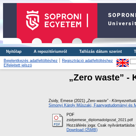
Nyitólap
A repozitóriumról
Tallózás dátum szerint
T
Bejelentkezés adatfeltöltéshez
Regisztráció adatfeltöltéshez
Elfelejtett jelszó
„Zero waste” - 
Zsidy, Emese
(2021)
„Zero waste” - Környezettud
Simonyi Károly Műszaki, Faanyagtudományi és M
PDF
zsidyemese_diplomadolgozat_2021.pdf
Hozzáférés joga: Csak nyilvántartásba 
Download (25MB)