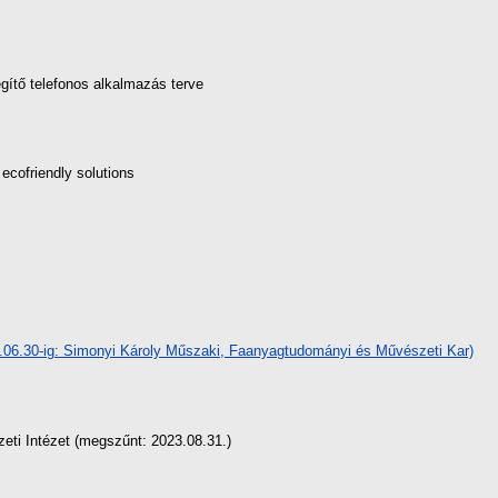
gítő telefonos alkalmazás terve
 ecofriendly solutions
21.06.30-ig: Simonyi Károly Műszaki, Faanyagtudományi és Művészeti Kar)
ti Intézet (megszűnt: 2023.08.31.)