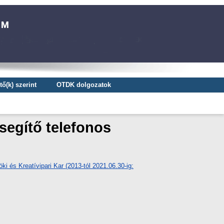
ő(k) szerint
OTDK dolgozatok
segítő telefonos
ki és Kreatívipari Kar (2013-tól 2021.06.30-ig: