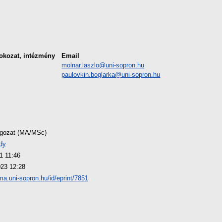
okozat, intézmény
Email
molnar.laszlo@uni-sopron.hu
paulovkin.boglarka@uni-sopron.hu
lgozat (MA/MSc)
dy
1 11:46
23 12:28
oma.uni-sopron.hu/id/eprint/7851