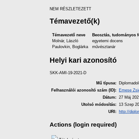
NEM RÉSZLETEZETT
Témavezető(k)
Témavezető neve
Beosztás, tudományos f
Molnár, László
egyetemi docens
Paulovkin, Boglárka
művésztanár
Helyi kari azonosító
SKK-AMI-19-2021-D
Mű típusa:
Diplomado
Felhasználói azonosító szám (ID):
Emese Zsi
Dátum:
27 Máj 202
Utolsó módosítás:
13 Szep 20
URI:
http://dipl
Actions (login required)