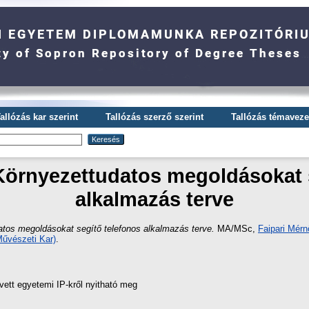
allózás kar szerint
Tallózás szerző szerint
Tallózás témavezet
Környezettudatos megoldásokat 
alkalmazás terve
atos megoldásokat segítő telefonos alkalmazás terve.
MA/MSc,
Faipari Mérnö
űvészeti Kar)
.
vett egyetemi IP-kről nyitható meg