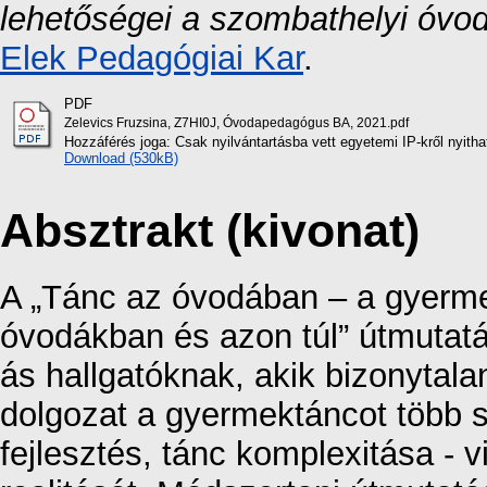
lehetőségei a szombathelyi óvod
Elek Pedagógiai Kar
.
PDF
Zelevics Fruzsina, Z7HI0J, Óvodapedagógus BA, 2021.pdf
Hozzáférés joga: Csak nyilvántartásba vett egyetemi IP-kről nyith
Download (530kB)
Absztrakt (kivonat)
A „Tánc az óvodában – a gyerm
óvodákban és azon túl” útmuta
ás hallgatóknak, akik bizonyta
dolgozat a gyermektáncot több 
fejlesztés, tánc komplexitása - 