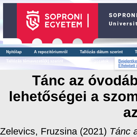
Nyitólap
A repozitóriumról
Tallózás dátum szerint
T
Tallózás témavezető(k) szerint
OTDK dolgozatok
Bejelentke
Elfelejtett
Tánc az óvodáb
lehetőségei a szo
az
Zelevics, Fruzsina
(2021)
Tánc 