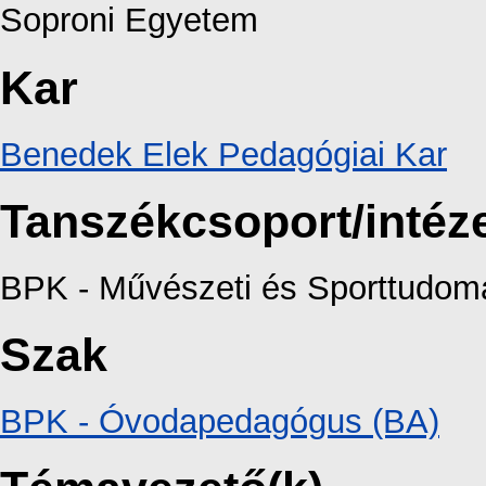
Soproni Egyetem
Kar
Benedek Elek Pedagógiai Kar
Tanszékcsoport/intéz
BPK - Művészeti és Sporttudomá
Szak
BPK - Óvodapedagógus (BA)