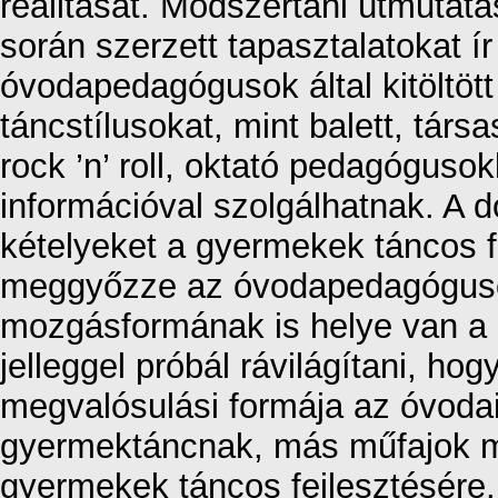
realitását. Módszertani útmutatá
során szerzett tapasztalatokat ír
óvodapedagógusok által kitöltöt
táncstílusokat, mint balett, tár
rock ’n’ roll, oktató pedagógusok
információval szolgálhatnak. A d
kételyeket a gyermekek táncos f
meggyőzze az óvodapedagóguso
mozgásformának is helye van a
jelleggel próbál rávilágítani, h
megvalósulási formája az óvoda
gyermektáncnak, más műfajok mó
gyermekek táncos fejlesztésére.