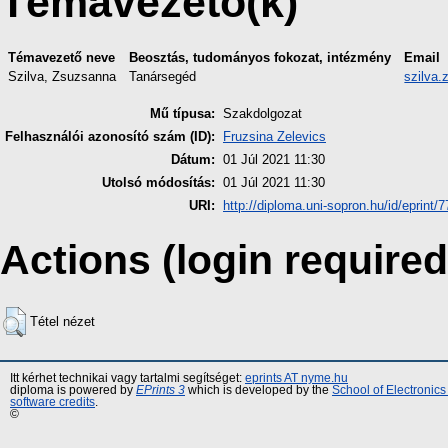
Témavezető(k)
Témavezető neve
Beosztás, tudományos fokozat, intézmény
Email
Szilva, Zsuzsanna
Tanársegéd
szilva
Mű típusa:
Szakdolgozat
Felhasználói azonosító szám (ID):
Fruzsina Zelevics
Dátum:
01 Júl 2021 11:30
Utolsó módosítás:
01 Júl 2021 11:30
URI:
http://diploma.uni-sopron.hu/id/eprint/
Actions (login required
Tétel nézet
Itt kérhet technikai vagy tartalmi segítséget:
eprints AT nyme.hu
diploma is powered by
EPrints 3
which is developed by the
School of Electronic
software credits
.
©