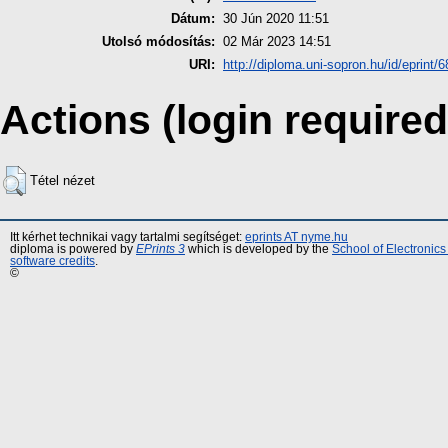
Dátum:
30 Jún 2020 11:51
Utolsó módosítás:
02 Már 2023 14:51
URI:
http://diploma.uni-sopron.hu/id/eprint/
Actions (login required
Tétel nézet
Itt kérhet technikai vagy tartalmi segítséget:
eprints AT nyme.hu
diploma is powered by
EPrints 3
which is developed by the
School of Electronic
software credits
.
©