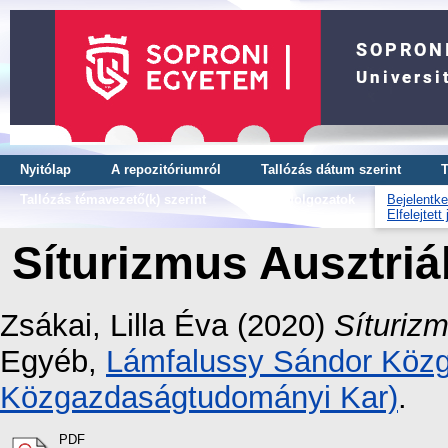
Nyitólap
A repozitóriumról
Tallózás dátum szerint
T
Tallózás témavezető(k) szerint
OTDK dolgozatok
Bejelentke
Elfelejtett
Síturizmus Ausztri
Zsákai, Lilla Éva
(2020)
Síturiz
Egyéb,
Lámfalussy Sándor Közg
Közgazdaságtudományi Kar)
.
PDF