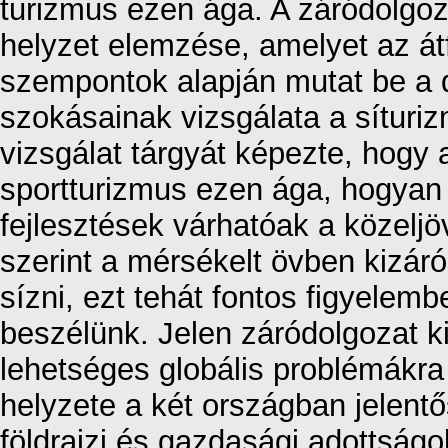
turizmus ezen ága. A záródolgozat
helyzet elemzése, amelyet az át
szempontok alapján mutat be a d
szokásainak vizsgálata a síturi
vizsgálat tárgyát képezte, hogy a
sportturizmus ezen ága, hogyan é
fejlesztések várhatóak a közelj
szerint a mérsékelt övben kizá
sízni, ezt tehát fontos figyelemb
beszélünk. Jelen záródolgozat ki
lehetséges globális problémákra 
helyzete a két országban jelent
földrajzi és gazdasági adottság