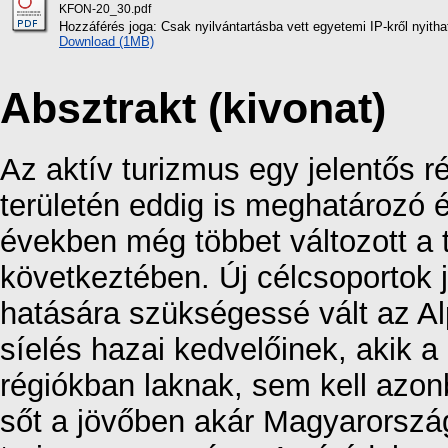
KFON-20_30.pdf
Hozzáférés joga: Csak nyilvántartásba vett egyetemi IP-kről nyith
Download (1MB)
Absztrakt (kivonat)
Az aktív turizmus egy jelentős r
területén eddig is meghatározó é
években még többet változott a
következtében. Új célcsoportok 
hatására szükségessé vált az Al
síelés hazai kedvelőinek, akik a 
régiókban laknak, sem kell azon
sőt a jövőben akár Magyarorszá