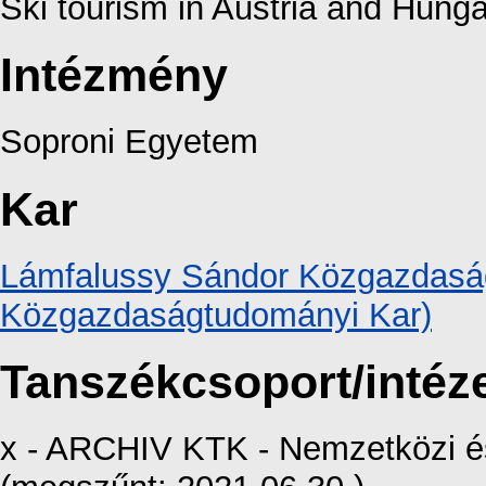
Ski tourism in Austria and Hung
Intézmény
Soproni Egyetem
Kar
Lámfalussy Sándor Közgazdaság
Közgazdaságtudományi Kar)
Tanszékcsoport/intéz
x - ARCHIV KTK - Nemzetközi és