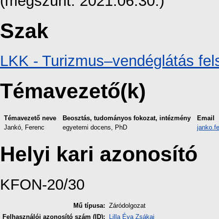
(megszűnt: 2021.06.30.)
Szak
LKK - Turizmus–vendéglátás fe
Témavezető(k)
Témavezető neve
Beosztás, tudományos fokozat, intézmény
Email
Jankó, Ferenc
egyetemi docens, PhD
janko.f
Helyi kari azonosító
KFON-20/30
Mű típusa:
Záródolgozat
Felhasználói azonosító szám (ID):
Lilla Éva Zsákai