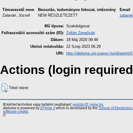
Témavezető neve
Beosztás, tudományos fokozat, intézmény
Email
Zalavári, József
NEM RÉSZLETEZETT
zalava
Mű típusa:
Szakdolgozat
Felhasználói azonosító szám (ID):
Zoltán Zengővári
Dátum:
18 Máj 2020 09:49
Utolsó módosítás:
22 Szep 2023 06:29
URI:
http://diploma.uni-sopron.hu/id/eprint/
Actions (login required
Tétel nézet
Itt kérhet technikai vagy tartalmi segítséget:
eprints AT nyme.hu
diploma is powered by
EPrints 3
which is developed by the
School of Electronic
software credits
.
©