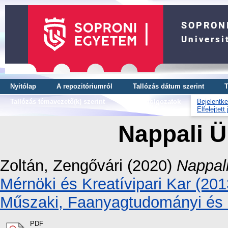
Nyitólap
A repozitóriumról
Tallózás dátum szerint
T
Tallózás témavezető(k) szerint
OTDK dolgozatok
Bejelentke
Elfelejtett
Nappali Ü
Zoltán, Zengővári
(2020)
Nappali
Mérnöki és Kreatívipari Kar (201
Műszaki, Faanyagtudományi és 
PDF