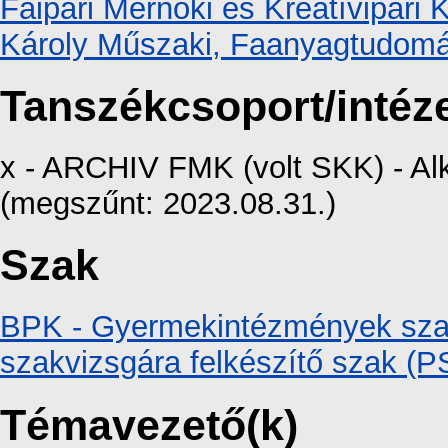
Faipari Mérnöki és Kreatívipari 
Károly Műszaki, Faanyagtudomá
Tanszékcsoport/intéz
x - ARCHIV FMK (volt SKK) - Al
(megszűnt: 2023.08.31.)
Szak
BPK - Gyermekintézmények szak
szakvizsgára felkészítő szak (
Témavezető(k)