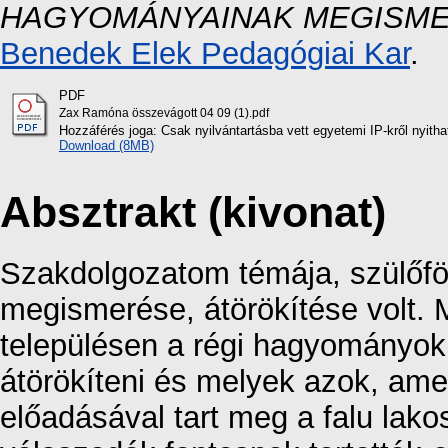
HAGYOMÁNYAINAK MEGISME
Benedek Elek Pedagógiai Kar
.
PDF
Zax Ramóna összevágott 04 09 (1).pdf
Hozzáférés joga: Csak nyilvántartásba vett egyetemi IP-kről nyith
Download (8MB)
Absztrakt (kivonat)
Szakdolgozatom témája, szülőf
megismerése, átörökítése volt.
településen a régi hagyományokb
átörökíteni és melyek azok, ame
előadásával tart meg a falu lak