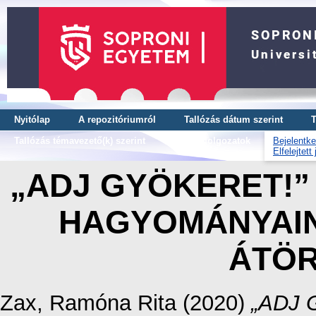
Nyitólap
A repozitóriumról
Tallózás dátum szerint
T
Tallózás témavezető(k) szerint
OTDK dolgozatok
Bejelentke
Elfelejtett
„ADJ GYÖKERET!”
HAGYOMÁNYAIN
ÁTÖR
Zax, Ramóna Rita
(2020)
„ADJ 