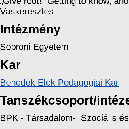
„Give root!” Getting to know, and 
Vaskeresztes.
Intézmény
Soproni Egyetem
Kar
Benedek Elek Pedagógiai Kar
Tanszékcsoport/intéz
BPK - Társadalom-, Szociális 