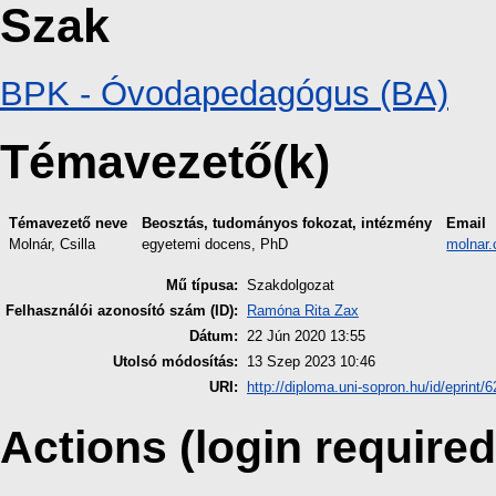
Szak
BPK - Óvodapedagógus (BA)
Témavezető(k)
Témavezető neve
Beosztás, tudományos fokozat, intézmény
Email
Molnár, Csilla
egyetemi docens, PhD
molnar.
Mű típusa:
Szakdolgozat
Felhasználói azonosító szám (ID):
Ramóna Rita Zax
Dátum:
22 Jún 2020 13:55
Utolsó módosítás:
13 Szep 2023 10:46
URI:
http://diploma.uni-sopron.hu/id/eprint/
Actions (login required