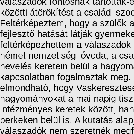
válaszadók fontosnak tartották
közötti átörökítést a családi szoc
Feltérképeztem, hogy a szülők
fejlesztő hatását látják gyermek
feltérképezhettem a válaszadók 
német nemzetiségi óvoda, a csal
nevelés keretein belül a hagyo
kapcsolatban fogalmaztak meg.
elmondható, hogy Vaskeresztes
hagyományokat a mai napig tiszt
intézményes keretek között, ha
berkeken belül is. A kutatás ala
válaszadók nem szeretnék megfo