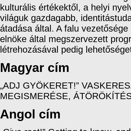
kulturális értékektől, a helyi nye
világuk gazdagabb, identitástud
átadása által. A falu vezetőség
elnöke által megszervezett pro
létrehozásával pedig lehetőséget
Magyar cím
„ADJ GYÖKERET!” VASKERE
MEGISMERÉSE, ÁTÖRÖKÍTÉ
Angol cím