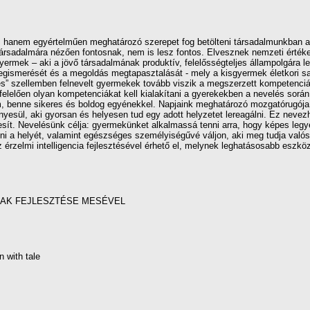
, hanem egyértelműen meghatározó szerepet fog betölteni társadalmunkban a j
társadalmára nézően fontosnak, nem is lesz fontos. Elvesznek nemzeti értékei
mek – aki a jövő társadalmának produktív, felelősségteljes állampolgára lesz 
egismerését és a megoldás megtapasztalását - mely a kisgyermek életkori sa
” szellemben felnevelt gyermekek tovább viszik a megszerzett kompetenciák
elelően olyan kompetenciákat kell kialakítani a gyerekekben a nevelés sorá
, benne sikeres és boldog egyénekkel. Napjaink meghatározó mozgatórugója 
yesül, aki gyorsan és helyesen tud egy adott helyzetet lereagálni. Ez nevezh
eljesít. Nevelésünk célja: gyermekünket alkalmassá tenni arra, hogy képes leg
ni a helyét, valamint egészséges személyiségűvé váljon, aki meg tudja valós
 érzelmi intelligencia fejlesztésével érhető el, melynek leghatásosabb eszkö
NAK FEJLESZTÉSE MESÉVEL
n with tale