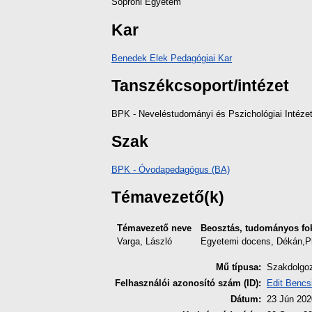
Soproni Egyetem
Kar
Benedek Elek Pedagógiai Kar
Tanszékcsoport/intézet
BPK - Neveléstudományi és Pszichológiai Intéze
Szak
BPK - Óvodapedagógus (BA)
Témavezető(k)
Témavezető neve
Beosztás, tudományos fo
Varga, László
Egyetemi docens, Dékán,
Mű típusa:
Szakdolgo
Felhasználói azonosító szám (ID):
Edit Bencs
Dátum:
23 Jún 202