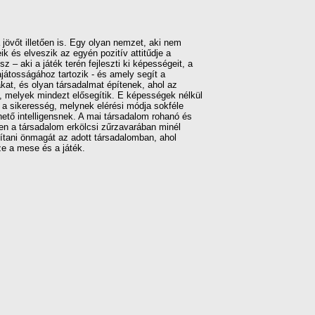
övőt illetően is. Egy olyan nemzet, aki nem
k és elveszik az egyén pozitív attitűdje a
– aki a játék terén fejleszti ki képességeit, a
játosságához tartozik - és amely segít a
at, és olyan társadalmat építenek, ahol az
n, melyek mindezt elősegítik. E képességek nélkül
a sikeresség, melynek elérési módja sokféle
ető intelligensnek. A mai társadalom rohanó és
yen a társadalom erkölcsi zűrzavarában minél
ítani önmagát az adott társadalomban, ahol
ze a mese és a játék.