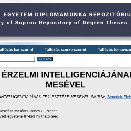
allózás kar szerint
Tallózás szerző szerint
Tallózás témavezet
 ÉRZELMI INTELLIGENCIÁJÁNA
MESÉVEL
INTELLIGENCIÁJÁNAK FEJLESZTÉSE MESÉVEL.
BA/BSc,
Benedek Elek
ejlesztése mesével_Bencsik_Edit.pdf
vett egyetemi IP-kről nyitható meg