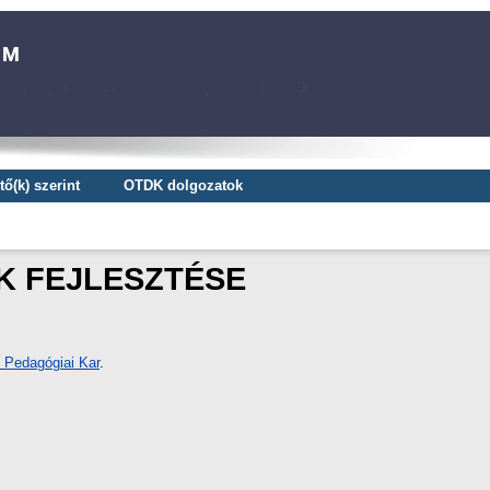
ő(k) szerint
OTDK dolgozatok
K FEJLESZTÉSE
 Pedagógiai Kar
.