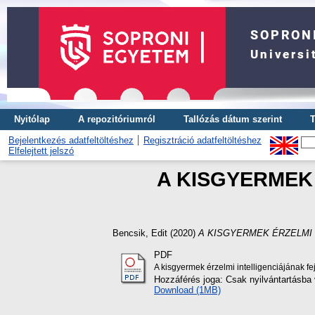
Nyitólap
A repozitóriumról
Tallózás dátum szerint
T
Bejelentkezés adatfeltöltéshez
Regisztráció adatfeltöltéshez
Elfelejtett jelszó
A KISGYERMEK
Bencsik, Edit
(2020)
A KISGYERMEK ÉRZELMI 
PDF
A kisgyermek érzelmi intelligenciájának f
Hozzáférés joga: Csak nyilvántartásba 
Download (1MB)