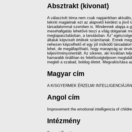
Absztrakt (kivonat)
A választott téma nem csak napjainkban aktuális
tekinti magáénak ezt az alapvető kérdést a jövő 
társadalommal szemben is. Mindennek alapja a gyer
mesehallgatás lehetővé teszi a világ dolgainak m
megtapasztalásban, a tanulásban. Az” egészséges
általuk képviselt értékek számítanak. Ennek megf
nehezen képzelhető el egy jól működő társadalom
lehet, de megállapítható, hogy manapság az érvén
teljesítményorientált. Az sikeres, aki kiválóan t
hamarabb önállóan és felelősségteljesen megtalál
megleli a szabad, boldog életet. Megvalósítása az
Magyar cím
A KISGYERMEK ÉRZELMI INTELLIGENCIÁJÁ
Angol cím
Improvement the emotional intelligencia of childre
Intézmény