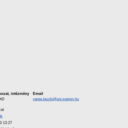
t
kozat, intézmény
Email
PhD
varga.laszlo@uni-sopron.hu
zat
ik
0 13:27