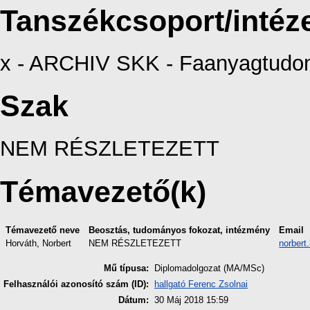
Tanszékcsoport/intéz
x - ARCHIV SKK - Faanyagtudomá
Szak
NEM RÉSZLETEZETT
Témavezető(k)
Témavezető neve
Beosztás, tudományos fokozat, intézmény
Email
Horváth, Norbert
NEM RÉSZLETEZETT
norber
Mű típusa:
Diplomadolgozat (MA/MSc)
Felhasználói azonosító szám (ID):
hallgató Ferenc Zsolnai
Dátum:
30 Máj 2018 15:59