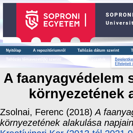
Nyitólap
A repozitóriumról
Tallózás dátum szerint
T
Tallózás témavezető(k) szerint
OTDK dolgozatok
Bejelentke
Elfelejtett
A faanyagvédelem s
környezetének a
Zsolnai, Ferenc
(2018)
A faanya
környezetének alakulása napjain