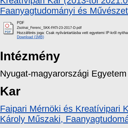
Kreatívipari Kar (2013-tól 2021.
Faanyagtudományi és Művészeti
PDF
Zsolnai_Ferenc_SKK-FATI-23-2017-D.pdf
Hozzáférés joga: Csak nyilvántartásba vett egyetemi IP-kről nyith
Download (1MB)
Intézmény
Nyugat-magyarországi Egyetem
Kar
Faipari Mérnöki és Kreatívipari 
Károly Műszaki, Faanyagtudomá