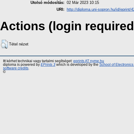
Utolsó módosítás:
02 Már 2023 10:15
URI:
http://diploma.uni-sopron.hu/id/eprint/
Actions (login required
Tétel nézet
Itt kérhet technikai vagy tartalmi segítséget:
eprints AT nyme.hu
diploma is powered by
EPrints 3
which is developed by the
School of Electronic
software credits
.
©