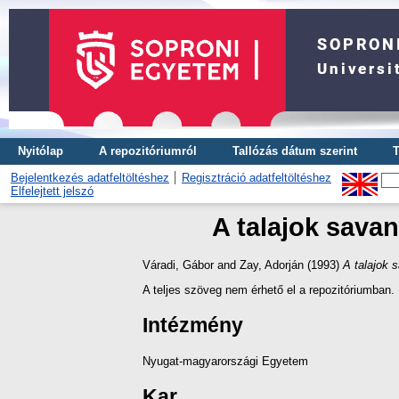
Nyitólap
A repozitóriumról
Tallózás dátum szerint
T
Bejelentkezés adatfeltöltéshez
Regisztráció adatfeltöltéshez
Elfelejtett jelszó
A talajok sava
Váradi, Gábor
and
Zay, Adorján
(1993)
A talajok 
A teljes szöveg nem érhető el a repozitóriumban.
Intézmény
Nyugat-magyarországi Egyetem
Kar