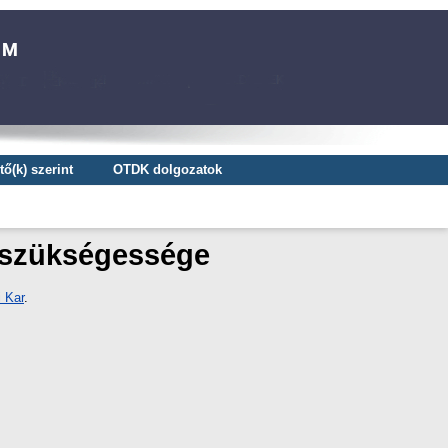
ő(k) szerint
OTDK dolgozatok
k szükségessége
 Kar
.