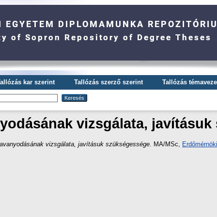
allózás kar szerint
Tallózás szerző szerint
Tallózás témavezet
nyodásának vizsgálata, javításu
savanyodásának vizsgálata, javításuk szükségessége.
MA/MSc,
Erdőmérnöki