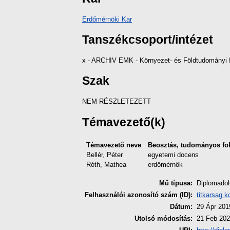
Erdőmérnöki Kar
Tanszékcsoport/intézet
x - ARCHIV EMK - Környezet- és Földtudományi I
Szak
NEM RÉSZLETEZETT
Témavezető(k)
Témavezető neve
Beosztás, tudományos fo
Bellér, Péter
egyetemi docens
Róth, Mathea
erdőmérnök
Mű típusa:
Diplomado
Felhasználói azonosító szám (ID):
titkarsag k
Dátum:
29 Ápr 201
Utolsó módosítás:
21 Feb 202