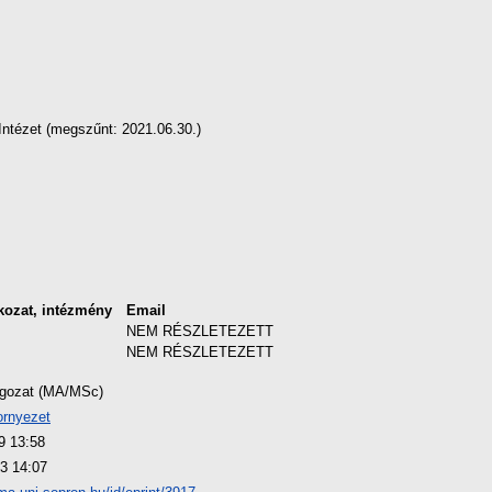
ntézet (megszűnt: 2021.06.30.)
kozat, intézmény
Email
NEM RÉSZLETEZETT
NEM RÉSZLETEZETT
lgozat (MA/MSc)
ornyezet
9 13:58
3 14:07