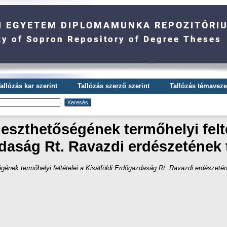
allózás kar szerint
Tallózás szerző szerint
Tallózás témavezet
eszthetőségének termőhelyi felté
aság Rt. Ravazdi erdészetének 
gének termőhelyi feltételei a Kisalföldi Erdőgazdaság Rt. Ravazdi erdészetén