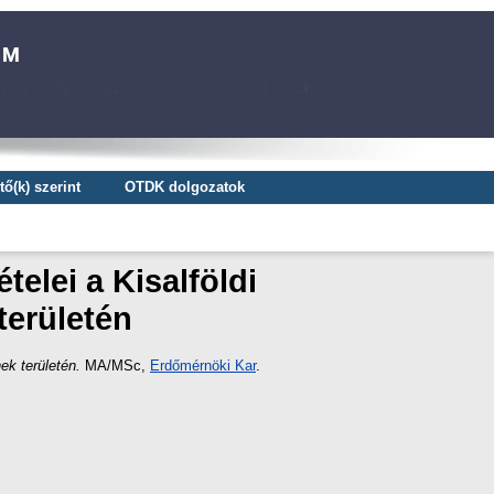
ő(k) szerint
OTDK dolgozatok
telei a Kisalföldi
területén
ek területén.
MA/MSc,
Erdőmérnöki Kar
.