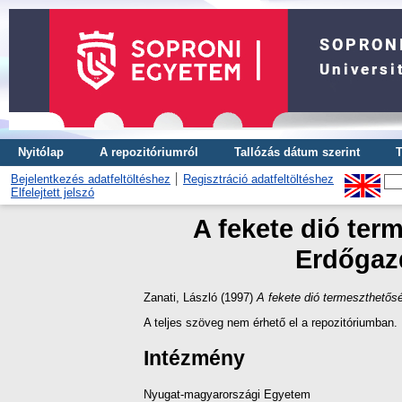
Nyitólap
A repozitóriumról
Tallózás dátum szerint
T
Bejelentkezés adatfeltöltéshez
Regisztráció adatfeltöltéshez
Elfelejtett jelszó
A fekete dió term
Erdőgazd
Zanati, László
(1997)
A fekete dió termeszthetősé
A teljes szöveg nem érhető el a repozitóriumban.
Intézmény
Nyugat-magyarországi Egyetem