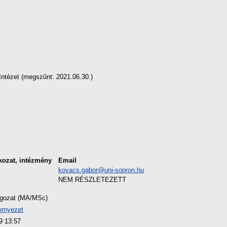
ntézet (megszűnt: 2021.06.30.)
kozat, intézmény
Email
kovacs.gabor@uni-sopron.hu
NEM RÉSZLETEZETT
lgozat (MA/MSc)
ornyezet
9 13:57