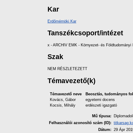
Kar
Erdőmérnöki Kar
Tanszékcsoport/intézet
x - ARCHIV EMK - Környezet- és Földtudományi I
Szak
NEM RÉSZLETEZETT
Témavezető(k)
Témavezető neve
Beosztás, tudományos fo
Kovács, Gábor
egyetemi docens
Kocsis, Mihály
erdészeti igazgató
Mű típusa:
Diplomado
Felhasználói azonosító szám (ID):
titkarsag k
Dátum:
29 Ápr 201