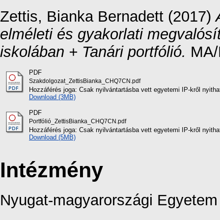
Zettis, Bianka Bernadett
(2017)
elméleti és gyakorlati megvalósí
iskolában + Tanári portfólió.
MA/
PDF
Szakdolgozat_ZettisBianka_CHQ7CN.pdf
Hozzáférés joga: Csak nyilvántartásba vett egyetemi IP-kről nyith
Download (3MB)
PDF
Portfólió_ZettisBianka_CHQ7CN.pdf
Hozzáférés joga: Csak nyilvántartásba vett egyetemi IP-kről nyit
Download (5MB)
Intézmény
Nyugat-magyarországi Egyetem