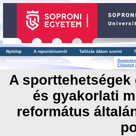
Nyitólap
A repozitóriumról
Tallózás dátum szerint
T
Tallózás témavezető(k) szerint
OTDK dolgozatok
Bejelentke
Elfelejtett
A sporttehetségek
és gyakorlati m
református általá
po