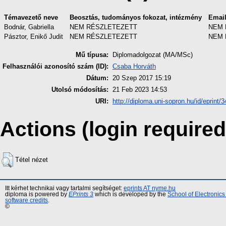
Témavezető neve
Beosztás, tudományos fokozat, intézmény
Emai
Bodnár, Gabriella
NEM RÉSZLETEZETT
NEM 
Pásztor, Enikő Judit
NEM RÉSZLETEZETT
NEM 
Mű típusa:
Diplomadolgozat (MA/MSc)
Felhasználói azonosító szám (ID):
Csaba Horváth
Dátum:
20 Szep 2017 15:19
Utolsó módosítás:
21 Feb 2023 14:53
URI:
http://diploma.uni-sopron.hu/id/eprint/
Actions (login required
Tétel nézet
Itt kérhet technikai vagy tartalmi segítséget:
eprints AT nyme.hu
diploma is powered by
EPrints 3
which is developed by the
School of Electronic
software credits
.
©