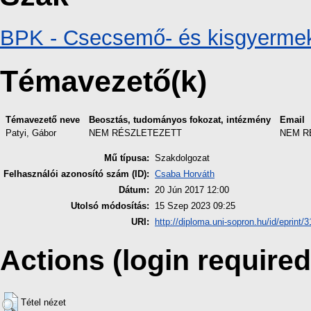
BPK - Csecsemő- és kisgyerme
Témavezető(k)
Témavezető neve
Beosztás, tudományos fokozat, intézmény
Email
Patyi, Gábor
NEM RÉSZLETEZETT
NEM R
Mű típusa:
Szakdolgozat
Felhasználói azonosító szám (ID):
Csaba Horváth
Dátum:
20 Jún 2017 12:00
Utolsó módosítás:
15 Szep 2023 09:25
URI:
http://diploma.uni-sopron.hu/id/eprint/
Actions (login required
Tétel nézet