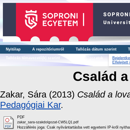
Nyitólap
A repozitóriumról
Tallózás dátum szerint
T
Tallózás témavezető(k) szerint
OTDK dolgozatok
Bejelentke
Elfelejtett
Család a
Zakar, Sára
(2013)
Család a lov
Pedagógiai Kar
.
PDF
zakar_sara-szakdolgozat-CW5LQ1.pdf
Hozzáférés joga: Csak nyilvántartásba vett egyetemi IP-kről nyith