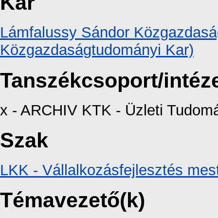
Kar
Lámfalussy Sándor Közgazdaság
Közgazdaságtudományi Kar)
Tanszékcsoport/intéz
x - ARCHIV KTK - Üzleti Tudomá
Szak
LKK - Vállalkozásfejlesztés mes
Témavezető(k)