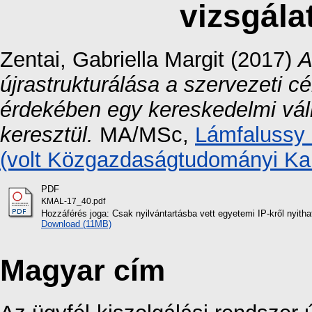
vizsgála
Zentai, Gabriella Margit
(2017)
A
újrastrukturálása a szervezeti 
érdekében egy kereskedelmi vál
keresztül.
MA/MSc,
Lámfalussy
(volt Közgazdaságtudományi Ka
PDF
KMAL-17_40.pdf
Hozzáférés joga: Csak nyilvántartásba vett egyetemi IP-kről nyi
Download (11MB)
Magyar cím