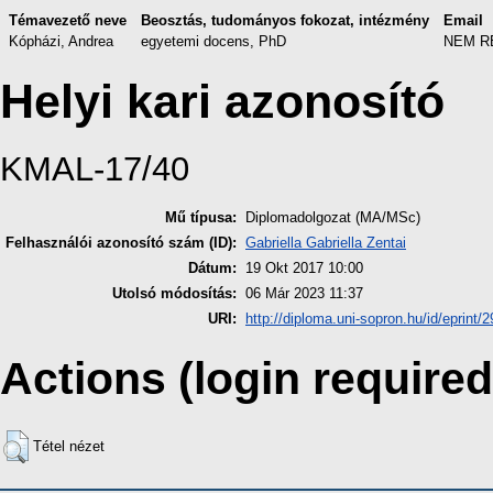
Témavezető neve
Beosztás, tudományos fokozat, intézmény
Email
Kópházi, Andrea
egyetemi docens, PhD
NEM R
Helyi kari azonosító
KMAL-17/40
Mű típusa:
Diplomadolgozat (MA/MSc)
Felhasználói azonosító szám (ID):
Gabriella Gabriella Zentai
Dátum:
19 Okt 2017 10:00
Utolsó módosítás:
06 Már 2023 11:37
URI:
http://diploma.uni-sopron.hu/id/eprint/
Actions (login required
Tétel nézet