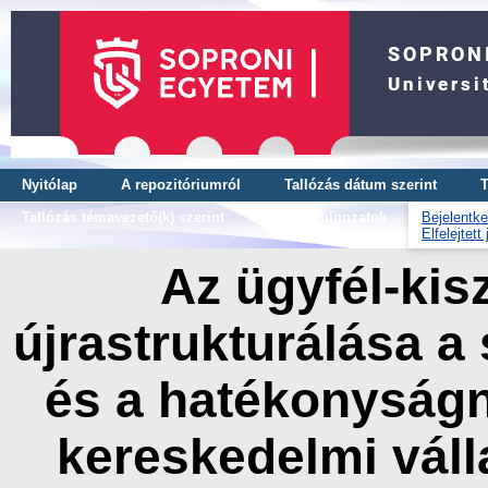
Nyitólap
A repozitóriumról
Tallózás dátum szerint
T
Tallózás témavezető(k) szerint
OTDK dolgozatok
Bejelentke
Elfelejtett
Az ügyfél-kis
újrastrukturálása a 
és a hatékonyság
kereskedelmi vál