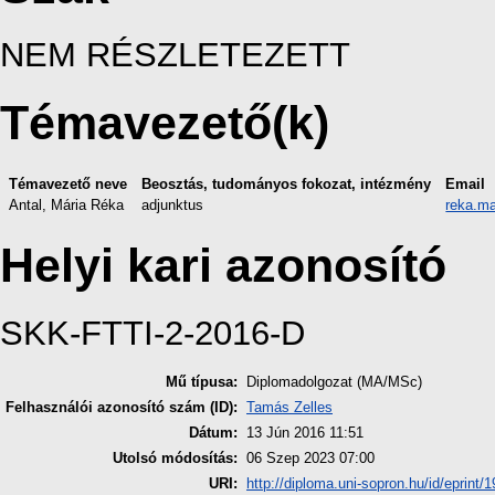
NEM RÉSZLETEZETT
Témavezető(k)
Témavezető neve
Beosztás, tudományos fokozat, intézmény
Email
Antal, Mária Réka
adjunktus
reka.m
Helyi kari azonosító
SKK-FTTI-2-2016-D
Mű típusa:
Diplomadolgozat (MA/MSc)
Felhasználói azonosító szám (ID):
Tamás Zelles
Dátum:
13 Jún 2016 11:51
Utolsó módosítás:
06 Szep 2023 07:00
URI:
http://diploma.uni-sopron.hu/id/eprint/