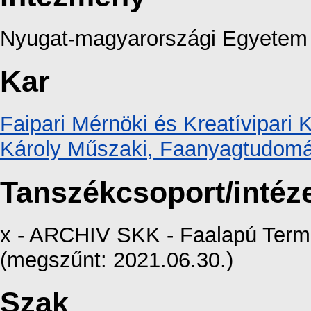
Nyugat-magyarországi Egyetem
Kar
Faipari Mérnöki és Kreatívipari 
Károly Műszaki, Faanyagtudomá
Tanszékcsoport/intéz
x - ARCHIV SKK - Faalapú Termé
(megszűnt: 2021.06.30.)
Szak