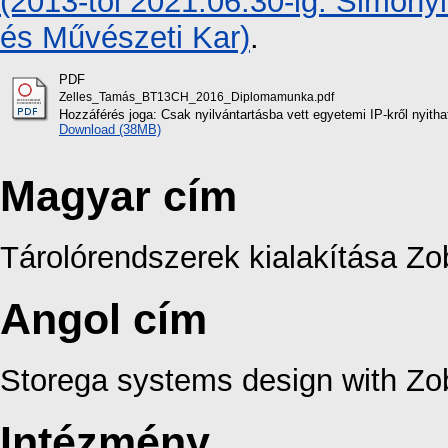
(2013-tól 2021.06.30-ig: Simon
és Művészeti Kar)
.
PDF
Zelles_Tamás_BT13CH_2016_Diplomamunka.pdf
Hozzáférés joga: Csak nyilvántartásba vett egyetemi IP-kről nyith
Download (38MB)
Magyar cím
Tárolórendszerek kialakítása Zo
Angol cím
Storega systems design with Zo
Intézmény