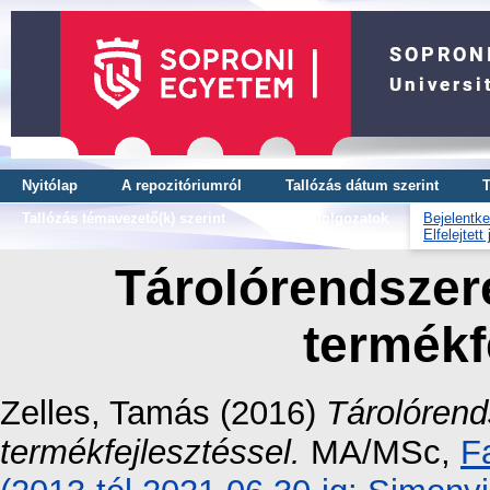
Nyitólap
A repozitóriumról
Tallózás dátum szerint
T
Tallózás témavezető(k) szerint
OTDK dolgozatok
Bejelentke
Elfelejtett
Tárolórendszere
termékf
Zelles, Tamás
(2016)
Tárolórend
termékfejlesztéssel.
MA/MSc,
F