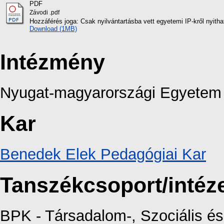
PDF
Závodi .pdf
Hozzáférés joga: Csak nyilvántartásba vett egyetemi IP-kről nyith
Download (1MB)
Intézmény
Nyugat-magyarországi Egyetem
Kar
Benedek Elek Pedagógiai Kar
Tanszékcsoport/intéz
BPK - Társadalom-, Szociális 