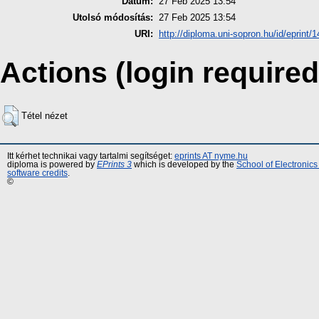
Dátum:
27 Feb 2025 13:54
Utolsó módosítás:
27 Feb 2025 13:54
URI:
http://diploma.uni-sopron.hu/id/eprint/
Actions (login required
Tétel nézet
Itt kérhet technikai vagy tartalmi segítséget:
eprints AT nyme.hu
diploma is powered by
EPrints 3
which is developed by the
School of Electronic
software credits
.
©