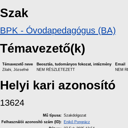
Szak
BPK - Óvodapedagógus (BA)
Témavezető(k)
Témavezető neve
Beosztás, tudományos fokozat, intézmény
Email
Zilahi, Józsefné
NEM RÉSZLETEZETT
NEM R
Helyi kari azonosító
13624
Mű típusa:
Szakdolgozat
Felhasználói azonosító szám (ID):
Enikő Pongrácz