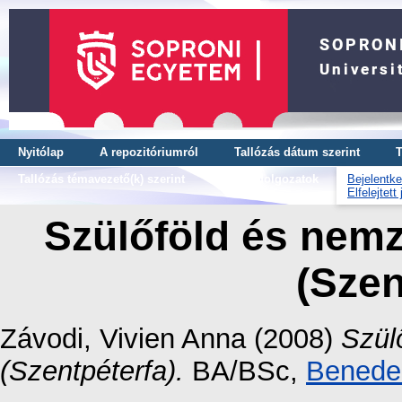
Nyitólap
A repozitóriumról
Tallózás dátum szerint
T
Tallózás témavezető(k) szerint
OTDK dolgozatok
Bejelentke
Elfelejtett
Szülőföld és nemz
(Szen
Závodi, Vivien Anna
(2008)
Szül
(Szentpéterfa).
BA/BSc,
Benedek