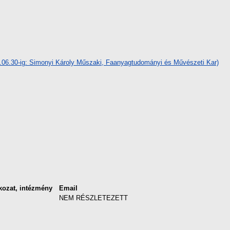
21.06.30-ig: Simonyi Károly Műszaki, Faanyagtudományi és Művészeti Kar)
kozat, intézmény
Email
NEM RÉSZLETEZETT