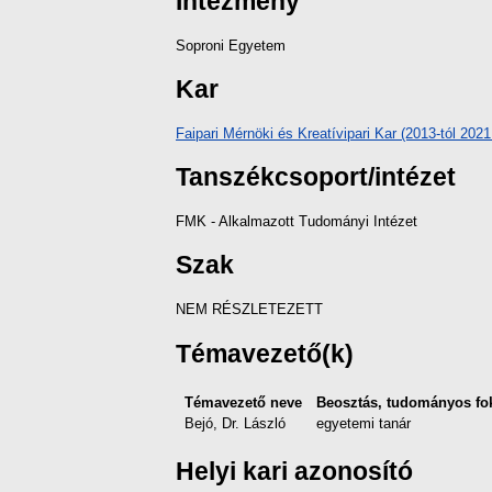
Intézmény
Soproni Egyetem
Kar
Faipari Mérnöki és Kreatívipari Kar (2013-tól 20
Tanszékcsoport/intézet
FMK - Alkalmazott Tudományi Intézet
Szak
NEM RÉSZLETEZETT
Témavezető(k)
Témavezető neve
Beosztás, tudományos fo
Bejó, Dr. László
egyetemi tanár
Helyi kari azonosító