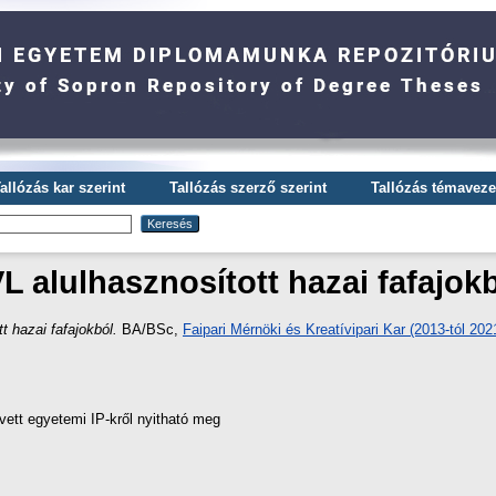
allózás kar szerint
Tallózás szerző szerint
Tallózás témavezet
L alulhasznosított hazai fafajok
t hazai fafajokból.
BA/BSc,
Faipari Mérnöki és Kreatívipari Kar (2013-tól 20
vett egyetemi IP-kről nyitható meg