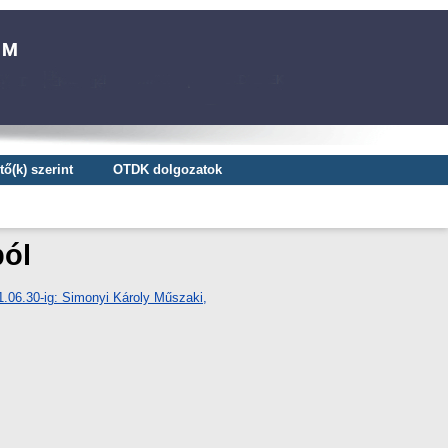
ő(k) szerint
OTDK dolgozatok
ból
21.06.30-ig: Simonyi Károly Műszaki,