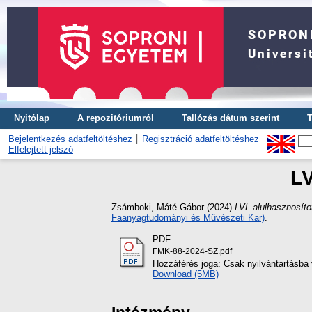
Nyitólap
A repozitóriumról
Tallózás dátum szerint
T
Bejelentkezés adatfeltöltéshez
Regisztráció adatfeltöltéshez
Elfelejtett jelszó
LV
Zsámboki, Máté Gábor
(2024)
LVL alulhasznosítot
Faanyagtudományi és Művészeti Kar)
.
PDF
FMK-88-2024-SZ.pdf
Hozzáférés joga: Csak nyilvántartásba 
Download (5MB)