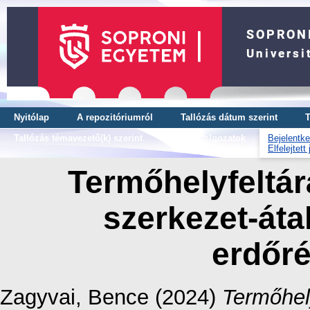
Nyitólap
A repozitóriumról
Tallózás dátum szerint
T
Tallózás témavezető(k) szerint
OTDK dolgozatok
Bejelentke
Elfelejtett
Termőhelyfeltárá
szerkezet-átal
erdőré
Zagyvai, Bence
(2024)
Termőhely