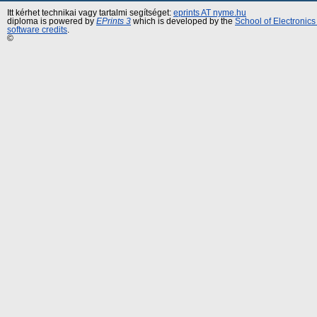
Itt kérhet technikai vagy tartalmi segítséget:
eprints AT nyme.hu
diploma is powered by
EPrints 3
which is developed by the
School of Electronic
software credits
.
©