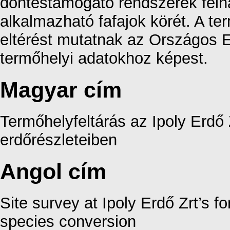
döntéstámogató rendszerek fel
alkalmazható fafajok körét. A te
eltérést mutatnak az Országos E
termőhelyi adatokhoz képest.
Magyar cím
Termőhelyfeltárás az Ipoly Erdő Z
erdőrészleteiben
Angol cím
Site survey at Ipoly Erdő Zrt’s 
species conversion