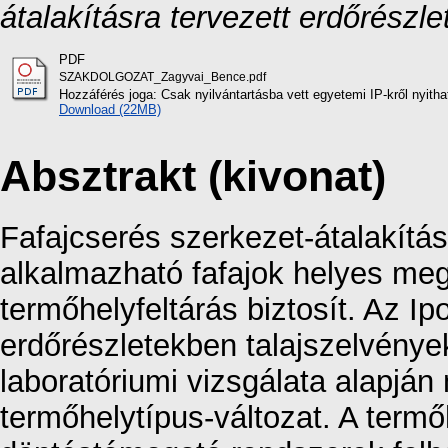
átalakításra tervezett erdőrészle
PDF
SZAKDOLGOZAT_Zagyvai_Bence.pdf
Hozzáférés joga: Csak nyilvántartásba vett egyetemi IP-kről nyith
Download (22MB)
Absztrakt (kivonat)
Fafajcserés szerkezet-átalakítás
alkalmazható fafajok helyes meg
termőhelyfeltárás biztosít. Az Ipol
erdőrészletekben talajszelvények
laboratóriumi vizsgálata alapján
termőhelytípus-változat. A termő