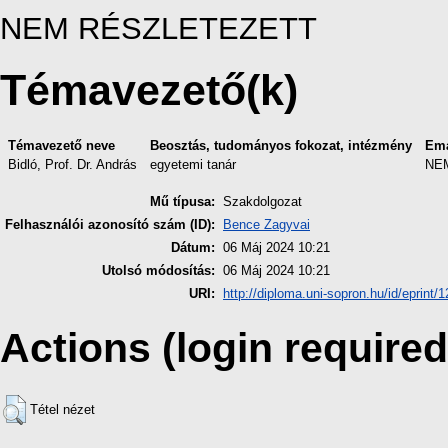
NEM RÉSZLETEZETT
Témavezető(k)
Témavezető neve
Beosztás, tudományos fokozat, intézmény
Ema
Bidló, Prof. Dr. András
egyetemi tanár
NE
Mű típusa:
Szakdolgozat
Felhasználói azonosító szám (ID):
Bence Zagyvai
Dátum:
06 Máj 2024 10:21
Utolsó módosítás:
06 Máj 2024 10:21
URI:
http://diploma.uni-sopron.hu/id/eprint/
Actions (login required
Tétel nézet