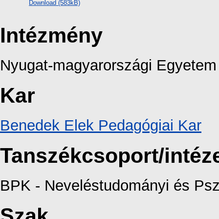
Download (583kB)
Intézmény
Nyugat-magyarországi Egyetem
Kar
Benedek Elek Pedagógiai Kar
Tanszékcsoport/intéz
BPK - Neveléstudományi és Pszi
Szak