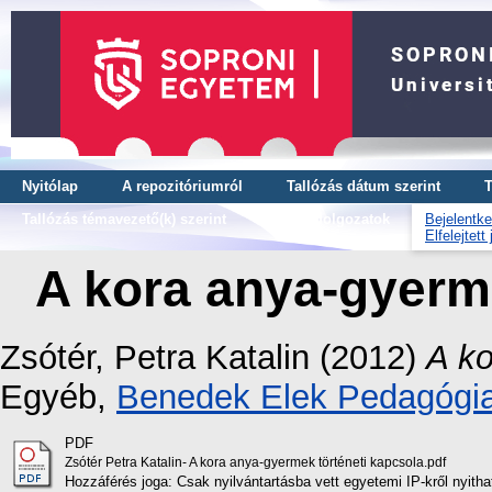
Nyitólap
A repozitóriumról
Tallózás dátum szerint
T
Tallózás témavezető(k) szerint
OTDK dolgozatok
Bejelentke
Elfelejtett
A kora anya-gyerme
Zsótér, Petra Katalin
(2012)
A ko
Egyéb,
Benedek Elek Pedagógia
PDF
Zsótér Petra Katalin- A kora anya-gyermek történeti kapcsola.pdf
Hozzáférés joga: Csak nyilvántartásba vett egyetemi IP-kről nyith